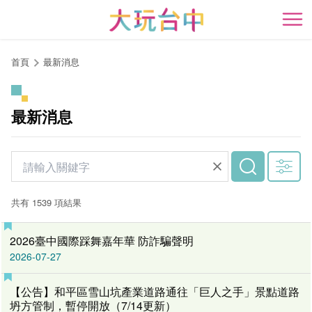
跳
到
開
主
要
首頁
最新消息
內
容
區
最新消息
塊
共有 1539 項結果
2026臺中國際踩舞嘉年華 防詐騙聲明
2026-07-27
【公告】和平區雪山坑產業道路通往「巨人之手」景點道路
坍方管制，暫停開放（7/14更新）