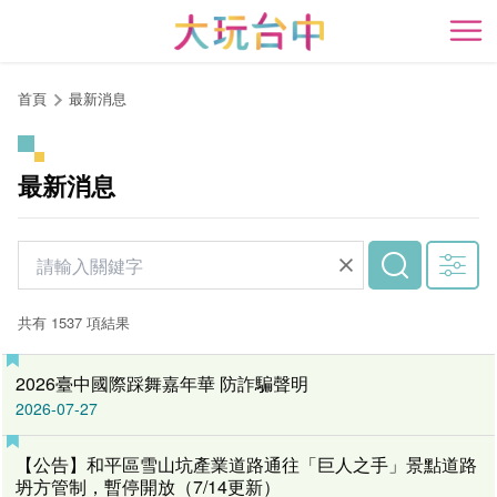
跳
到
開
主
要
首頁
最新消息
內
容
區
最新消息
塊
共有 1537 項結果
2026臺中國際踩舞嘉年華 防詐騙聲明
2026-07-27
【公告】和平區雪山坑產業道路通往「巨人之手」景點道路
坍方管制，暫停開放（7/14更新）