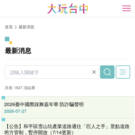
跳
到
開
主
要
首頁
最新消息
內
容
區
最新消息
塊
共有 1537 項結果
2026臺中國際踩舞嘉年華 防詐騙聲明
2026-07-27
【公告】和平區雪山坑產業道路通往「巨人之手」景點道路
坍方管制，暫停開放（7/14更新）