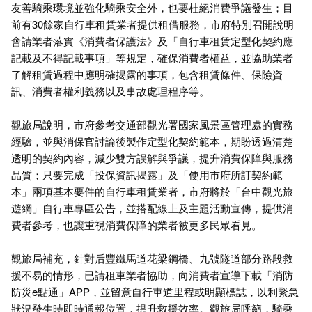
友善騎乘環境並強化騎乘安全外，也要杜絕消費爭議發生；目
前有30餘家自行車租賃業者提供租借服務，市府特別召開說明
會請業者落實《消費者保護法》及「自行車租賃定型化契約應
記載及不得記載事項」等規定，確保消費者權益，並協助業者
了解租賃過程中應明確揭露的事項，包含租賃條件、保險資
訊、消費者權利義務以及事故處理程序等。
觀旅局說明，市府參考交通部觀光署國家風景區管理處的實務
經驗，並與消保官討論後製作定型化契約範本，期盼透過清楚
透明的契約內容，減少雙方誤解與爭議，提升消費保障與服務
品質；只要完成「投保資訊揭露」及「使用市府所訂契約範
本」兩項基本要件的自行車租賃業者，市府將於「台中觀光旅
遊網」自行車專區公告，並搭配線上及主題活動宣傳，提供消
費者參考，也讓重視消費保障的業者被更多民眾看見。
觀旅局補充，針對后豐鐵馬道花梁鋼橋、九號隧道部分路段救
援不易的情形，已請租車業者協助，向消費者宣導下載「消防
防災e點通」APP，並留意自行車道里程或明顯標誌，以利緊急
狀況發生時即時通報位置，提升救援效率。觀旅局呼籲，騎乘