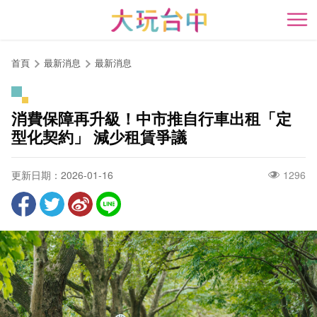
跳
到
開
主
要
首頁
最新消息
最新消息
內
容
區
消費保障再升級！中市推自行車出租「定
塊
型化契約」 減少租賃爭議
更新日期：2026-01-16
1296