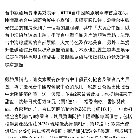
台中觀旅局長陳美秀表示，ATTA台中國際旅展今年首度在3月
剛開幕的台中國際會展中心舉辦，規模更勝以往，象徵台中觀
光旅遊的推展來到了一個新的里程碑。其中「大玩台中館」以
台中海線旅遊為主題，串聯台中海洋館與周邊順遊景點，呈現
台中海線豐富的自然景觀、人文特色及在地美食。另外，為提
升低碳旅館及環保標章旅館能見度，本次也設置主題專區展示
低碳住宿特色與永續成果，鼓勵民眾優先選擇低碳旅館及環保
標章旅館。
觀旅局補充，這次旅展有多家台中市優質公協會及業者合力展
攤，為了慶祝台中國際會展中心的啟用，糕餅公會推出比照台
中太陽餅節的買一送一優惠，並由2家業者參展，包括螞蟻來了
甜點：烘焙日式蛋捲45元（買1送1）；福委肉乾：香辣豬肉
絲、香辣豬肉片、杏仁芝麻脆豬肉乾280元（買1送1）。中市好
禮協會則聯合8家業者，於展覽期間推出隱藏版專屬優惠，包括
松鶴農產品酒莊(4/24) 現場優惠原價8折，買12送1；微笑天使
烘焙坊(4/24) 果仁塔禮盒8折；棗道甜(4/25) 9折優惠；炳叔烤玉