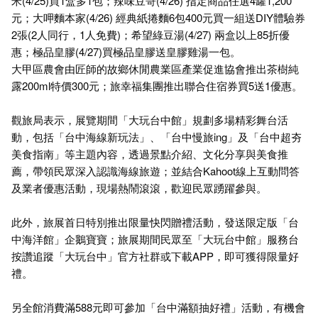
米(4/25)買1盒多1包；辣味豆哥(4/26) 指定商品任選4罐1,200
元；大呷麵本家(4/26) 經典紙捲麵6包400元買一組送DIY體驗券
2張(2人同行，1人免費)；希望綠豆湯(4/27) 兩盒以上85折優
惠；極品皇膠(4/27)買極品皇膠送皇膠雞湯一包。
大甲區農會由匠師的故鄉休閒農業區產業促進協會推出茶樹純
露200ml特價300元；旅幸福集團推出聯合住宿券買5送1優惠。
觀旅局表示，展覽期間「大玩台中館」規劃多場精彩舞台活
動，包括「台中海線新玩法」、「台中慢旅ing」及「台中超夯
美食指南」等主題內容，透過景點介紹、文化分享與美食推
薦，帶領民眾深入認識海線旅遊；並結合Kahoot線上互動問答
及業者優惠活動，現場熱鬧滾滾，歡迎民眾踴躍參與。
此外，旅展首日特別推出限量快閃贈禮活動，發送限定版「台
中海洋館」企鵝寶寶；旅展期間民眾至「大玩台中館」服務台
按讚追蹤「大玩台中」官方社群或下載APP，即可獲得限量好
禮。
另全館消費滿588元即可參加「台中滿額抽好禮」活動，有機會