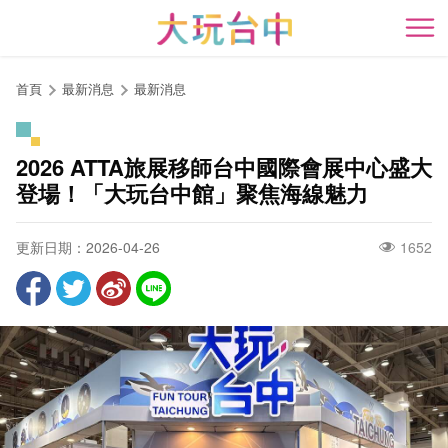
跳
到
開
主
要
首頁
最新消息
最新消息
內
容
區
2026 ATTA旅展移師台中國際會展中心盛大
塊
登場！「大玩台中館」聚焦海線魅力
更新日期：2026-04-26
1652