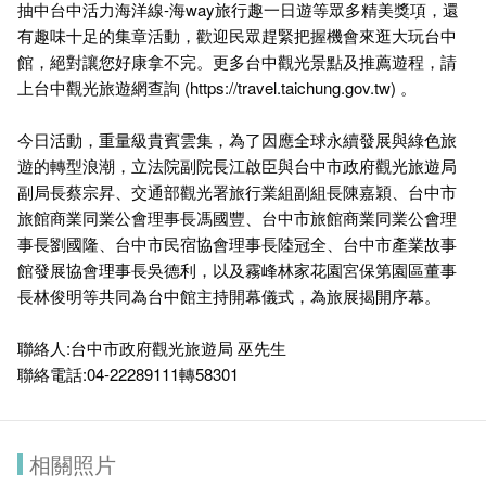
抽中台中活力海洋線-海way旅行趣一日遊等眾多精美獎項，還
有趣味十足的集章活動，歡迎民眾趕緊把握機會來逛大玩台中
館，絕對讓您好康拿不完。更多台中觀光景點及推薦遊程，請
上台中觀光旅遊網查詢 (
https://travel.taichung.gov.tw
) 。
今日活動，重量級貴賓雲集，為了因應全球永續發展與綠色旅
遊的轉型浪潮，立法院副院長江啟臣與台中市政府觀光旅遊局
副局長蔡宗昇、交通部觀光署旅行業組副組長陳嘉穎、台中市
旅館商業同業公會理事長馮國豐、台中市旅館商業同業公會理
事長劉國隆、台中市民宿協會理事長陸冠全、台中市產業故事
館發展協會理事長吳德利，以及霧峰林家花園宮保第園區董事
長林俊明等共同為台中館主持開幕儀式，為旅展揭開序幕。
聯絡人:台中市政府觀光旅遊局 巫先生
聯絡電話:04-22289111轉58301
相關照片