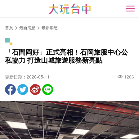
跳
到
開
主
要
首頁
最新消息
最新消息
內
容
區
「石間岡好」正式亮相！石岡旅服中心公
塊
私協力 打造山城旅遊服務新亮點
更新日期：2026-05-11
1206