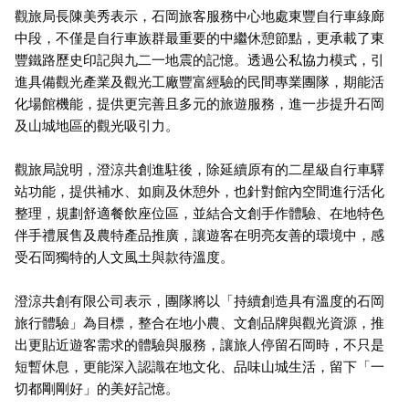
觀旅局長陳美秀表示，石岡旅客服務中心地處東豐自行車綠廊
中段，不僅是自行車族群最重要的中繼休憩節點，更承載了東
豐鐵路歷史印記與九二一地震的記憶。透過公私協力模式，引
進具備觀光產業及觀光工廠豐富經驗的民間專業團隊，期能活
化場館機能，提供更完善且多元的旅遊服務，進一步提升石岡
及山城地區的觀光吸引力。
觀旅局說明，澄涼共創進駐後，除延續原有的二星級自行車驛
站功能，提供補水、如廁及休憩外，也針對館內空間進行活化
整理，規劃舒適餐飲座位區，並結合文創手作體驗、在地特色
伴手禮展售及農特產品推廣，讓遊客在明亮友善的環境中，感
受石岡獨特的人文風土與款待溫度。
澄涼共創有限公司表示，團隊將以「持續創造具有溫度的石岡
旅行體驗」為目標，整合在地小農、文創品牌與觀光資源，推
出更貼近遊客需求的體驗與服務，讓旅人停留石岡時，不只是
短暫休息，更能深入認識在地文化、品味山城生活，留下「一
切都剛剛好」的美好記憶。