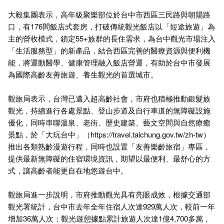
大毅集團表示，高年級聚樂部位於台中市西區三民路與朝陽路
口，有176間飯店式套房，打破傳統觀光飯店以「短途旅遊」為
主的營收模式，鎖定55+族群的長住需求，為台中觀光市場注入
「生活服務型」的新產品，結合西區完善的醫療資源與便利機
能，將運動醫學、健康管理融入飯店營運，有助於台中市發展
為國際高齡友善旅遊、養生觀光的首選城市。
觀旅局表示，台灣已邁入超高齡社會，市府也積極推動銀髮族
觀光，持續進行各處景點、登山步道及自行車道的無障礙設施
優化，同時串聯溫泉、老街、歷史建築、藝文空間與自然療癒
景點，於「大玩台中」（
https://travel.taichung.gov.tw/zh-tw
）
推出各類熟齡漫遊行程，同時也設置「友善樂齡旅宿」專區，
提供最新無障礙的住宿環境資訊，期望以最便利、最舒心的方
式，讓高齡者能更自在地悠遊台中。
觀旅局進一步說明，市府推動觀光具有亮眼成效，根據交通部
觀光署統計，台中市去年全年住宿人次達929萬人次，較前一年
增加36萬人次；觀光遊憩據點累計旅遊人次達1億4,700多萬，