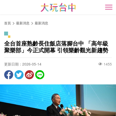
跳
到
開
主
要
首頁
最新消息
最新消息
內
容
區
全台首座熟齡長住飯店落腳台中 「高年級
塊
聚樂部」今正式開幕 引領樂齡觀光新趨勢
更新日期：2026-05-14
1455