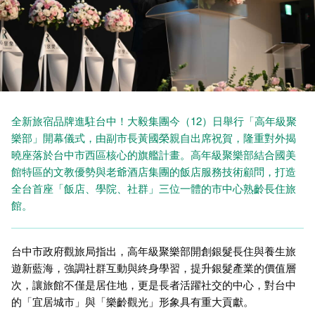
全新旅宿品牌進駐台中！大毅集團今（12）日舉行「高年級聚
樂部」開幕儀式，由副市長黃國榮親自出席祝賀，隆重對外揭
曉座落於台中市西區核心的旗艦計畫。高年級聚樂部結合國美
館特區的文教優勢與老爺酒店集團的飯店服務技術顧問，打造
全台首座「飯店、學院、社群」三位一體的市中心熟齡長住旅
館。
台中市政府觀旅局指出，高年級聚樂部開創銀髮長住與養生旅
遊新藍海，強調社群互動與終身學習，提升銀髮產業的價值層
次，讓旅館不僅是居住地，更是長者活躍社交的中心，對台中
的「宜居城市」與「樂齡觀光」形象具有重大貢獻。