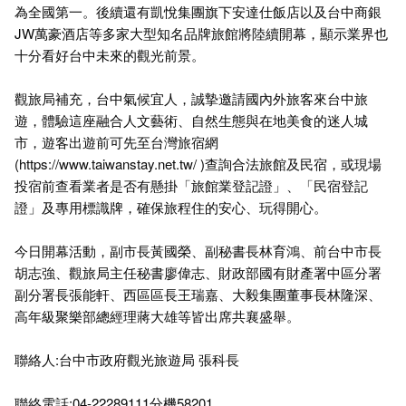
為全國第一。後續還有凱悅集團旗下安達仕飯店以及台中商銀
JW萬豪酒店等多家大型知名品牌旅館將陸續開幕，顯示業界也
十分看好台中未來的觀光前景。
觀旅局補充，台中氣候宜人，誠摯邀請國內外旅客來台中旅
遊，體驗這座融合人文藝術、自然生態與在地美食的迷人城
市，遊客出遊前可先至台灣旅宿網
(
https://www.taiwanstay.net.tw/
)查詢合法旅館及民宿，或現場
投宿前查看業者是否有懸掛「旅館業登記證」、「民宿登記
證」及專用標識牌，確保旅程住的安心、玩得開心。
今日開幕活動，副市長黃國榮、副秘書長林育鴻、前台中市長
胡志強、觀旅局主任秘書廖偉志、財政部國有財產署中區分署
副分署長張能軒、西區區長王瑞嘉、大毅集團董事長林隆深、
高年級聚樂部總經理蔣大雄等皆出席共襄盛舉。
聯絡人:台中市政府觀光旅遊局 張科長
聯絡電話:04-22289111分機58201