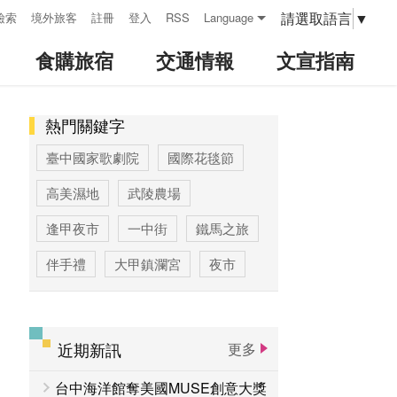
請選取語言
▼
檢索
境外旅客
註冊
登入
RSS
Language
食購旅宿
交通情報
文宣指南
熱門關鍵字
:::
臺中國家歌劇院
國際花毯節
高美濕地
武陵農場
逢甲夜市
一中街
鐵馬之旅
伴手禮
大甲鎮瀾宮
夜市
高美濕地高美野生動物保護區
臺中公園
優惠情報
太陽餅
近期新訊
更多
大玩台中
登山步道專區
台中海洋館奪美國MUSE創意大獎