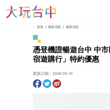
跳
到
主
要
內
:::
首頁
最新消息
最新消息
容
區
塊
憑登機證暢遊台中 中市
宿遊購行」特約優惠
更新日期：2026-05-19