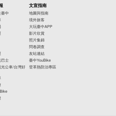
報
文宣指南
往臺中
地圖與指南
車
境外旅客
場
大玩臺中APP
運
影片欣賞
照片集錦
問卷調查
運
友站連結
光巴士
臺中YouBike
光公車/台灣好
登革熱防治專區
車
遊
ike
搜