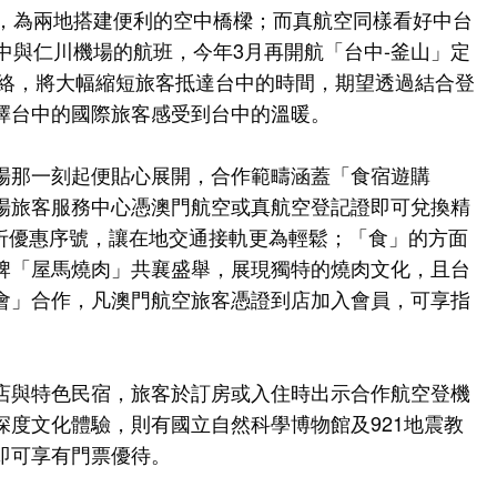
門，為兩地搭建便利的空中橋樑；而真航空同樣看好中台
中與仁川機場的航班，今年3月再開航「台中-釜山」定
網絡，將大幅縮短旅客抵達台中的時間，期望透過結合登
擇台中的國際旅客感受到台中的溫暖。
場那一刻起便貼心展開，合作範疇涵蓋「食宿遊購
場旅客服務中心憑澳門航空或真航空登記證即可兌換精
7折優惠序號，讓在地交通接軌更為輕鬆；「食」的方面
牌「屋馬燒肉」共襄盛舉，展現獨特的燒肉文化，且台
會」合作，凡澳門航空旅客憑證到店加入會員，可享指
店與特色民宿，旅客於訂房或入住時出示合作航空登機
深度文化體驗，則有國立自然科學博物館及921地震教
即可享有門票優待。