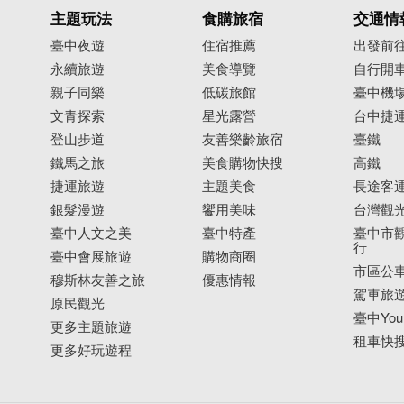
主題玩法
食購旅宿
交通情
臺中夜遊
住宿推薦
出發前
永續旅遊
美食導覽
自行開
親子同樂
低碳旅館
臺中機
文青探索
星光露營
台中捷
登山步道
友善樂齡旅宿
臺鐵
鐵馬之旅
美食購物快搜
高鐵
捷運旅遊
主題美食
長途客
銀髮漫遊
饗用美味
台灣觀
臺中人文之美
臺中特產
臺中市觀
行
臺中會展旅遊
購物商圈
市區公
穆斯林友善之旅
優惠情報
駕車旅
原民觀光
臺中YouB
更多主題旅遊
租車快
更多好玩遊程