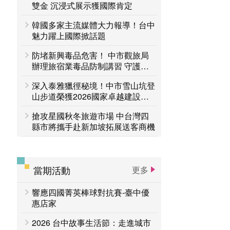
台中活動
雙金 沉浸式展示獲國際肯定
賞花專區
韓國多家主流媒體大力報導！台中
主題遊程
台中国家歌剧院
魅力躍上國際掀話題
防堵新興毒品危害！ 中市觀旅局
辦理旅宿業毒品防制講習 守護旅
客安全
深入泰雅獵徑秘境！中市雪山坑登
山步道榮獲2026國家卓越建設獎
「金質獎」
搶攻星國秋冬旅遊市場 中台灣四
縣市將攜手赴新加坡拓展送客商機
當期活動
更多
響應四國菁英棒球對抗賽-臺中優
惠店家
2026 台中故事生活節：走進城市