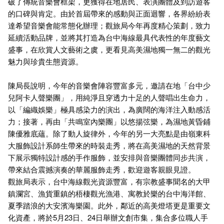
破了傳統音樂會框架，更獲得在地居民、表演團體及到訪遊客
的口碑與肯定。由於首屆帶來的感動與正面迴響，各界紛紛表
達希望音樂會能常態化辦理；觀旅局今年再度精心策劃，致力
延續活動品牌，並將其打造為台中海線最具代表性的年度藝文
盛事，在欣賞人文藝術之虞，更看見高美濕地獨一無二的觀光
魅力與珍貴生態資源。
陳局長說明，今年的音樂會陣容豐富多元，邀請在地「台中少
兒阿卡人聲樂團」，用純淨且穿透力十足的人聲唱出生命力，
以「編織娛樂」極具感染力的演出，為廣闊的海洋注入動感活
力；接著，再由「共鳴室內樂團」以悠揚弦樂，為濕地黃昏鋪
陳優雅底蘊。除了動人旋律外，今年的另一大亮點是由嶺東科
大服飾設計系師生帶來的時裝走秀，將在高美濕地的天然背景
下展示獨特設計感的手作服飾，並安排與音樂團體同步共演，
帶來結合震撼演奏的華麗服飾走秀，歡迎遊客親眼見證。
觀旅局表示，台中海線觀光資源豐富，有宗教盛事聞名的大甲
鎮瀾宮、漁貨重鎮的梧棲觀光漁港、寓教於樂的台中海洋館、
夏季踏浪的大安濱海樂園。此外，鄰近的高美燈塔更是重要文
化資產，將於5月23日、24日舉辦文創市集，集合多位職人手