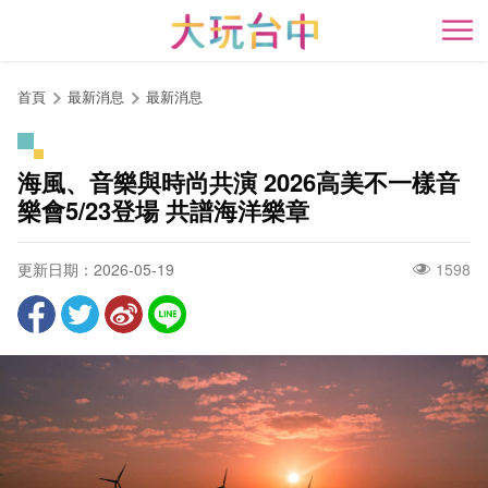
跳
到
開
主
要
首頁
最新消息
最新消息
內
容
區
海風、音樂與時尚共演 2026高美不一樣音
塊
樂會5/23登場 共譜海洋樂章
更新日期：2026-05-19
1598