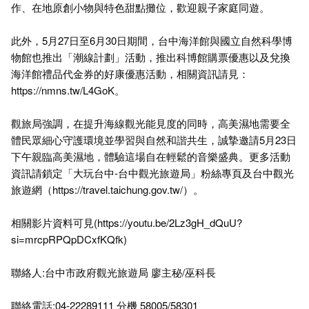
作、在地原創小物與特色甜點攤位，歡迎親子家庭同遊。
此外，5月27日至6月30日期間，台中海洋館與國立自然科學博
物館也推出「潮線計劃」活動，推出科博館購票優惠以及兌換
海洋館禮品代金券的好康優惠活動，相關資訊請見：
https://nmns.tw/L4GoK
。
觀旅局強調，在提升海線觀光能見度的同時，高美濕地需要全
體民眾細心守護環境並學習與自然和諧共生，誠摯邀請5月23日
下午親臨高美濕地，體驗這場自在輕鬆的音樂盛典。更多活動
資訊請鎖定「大玩台中-台中觀光旅遊局」粉絲專頁及台中觀光
旅遊網（
https://travel.taichung.gov.tw/
）。
相關影片資料可見(
https://youtu.be/2Lz3gH_dQuU?
si=mrcpRPQpDCxfKQfk
)
聯絡人:台中市政府觀光旅遊局 廖主秘/巫科長
聯絡電話:04-22289111 分機 58005/58301