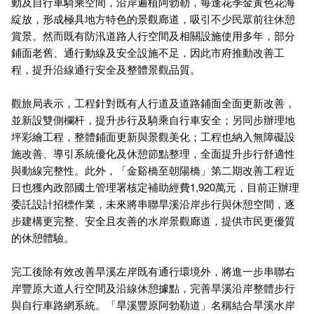
動及自行車騎乘空間，沿岸遍植阿勃勒，每逢花季金黃色花海
綻放，形成極具地方特色的景觀廊道，吸引不少民眾前往休憩
賞景。然而既有防汛道路人行空間及相關設施使用多年，部分
鋪面老舊、通行動線及安全設施不足，因此市府推動改善工
程，提升沿線通行安全及整體景觀品質。
觀旅局表示，工程針對既有人行道及道路鋪面全面更新改善，
並新設雙側欄杆，提升步行及騎乘自行車安全；另同步辦理地
坪彩繪工程，整體鋪面更新與景觀美化；工程也納入無障礙設
施改善、導引系統優化及休憩節點整理，全面提升步行舒適性
與動線完整性。此外，「金谿橋至朝陽橋」第二期改善工程近
日也獲內政部國土管理署核定補助經費1,920萬元，目前正辦理
委託設計招標作業，未來將串聯旱溪沿岸步行與休憩空間，逐
步建構更完整、安全且友善的水岸景觀廊道，提供市民更優質
的休憩體驗。
完工後除有效改善旱溪左岸既有通行環境外，將進一步串聯右
岸豐原大道人行空間及沿線休憩據點，完善旱溪沿岸整體步行
與自行車路網系統。「旱溪豐原阿勃勒道」名稱結合旱溪水岸