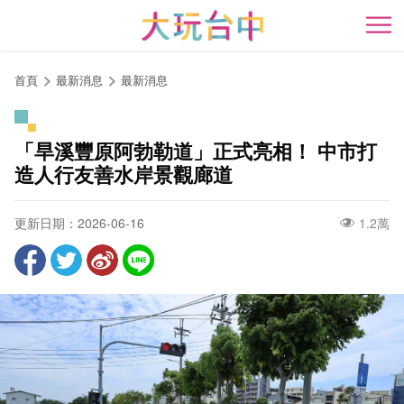
跳
到
開
主
要
首頁
最新消息
最新消息
內
容
區
「旱溪豐原阿勃勒道」正式亮相！ 中市打
塊
造人行友善水岸景觀廊道
更新日期：2026-06-16
1.2萬