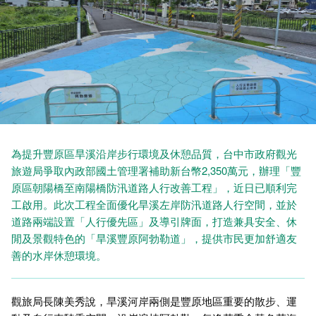
為提升豐原區旱溪沿岸步行環境及休憩品質，台中市政府觀光
旅遊局爭取內政部國土管理署補助新台幣2,350萬元，辦理「豐
原區朝陽橋至南陽橋防汛道路人行改善工程」，近日已順利完
工啟用。此次工程全面優化旱溪左岸防汛道路人行空間，並於
道路兩端設置「人行優先區」及導引牌面，打造兼具安全、休
閒及景觀特色的「旱溪豐原阿勃勒道」，提供市民更加舒適友
善的水岸休憩環境。
觀旅局長陳美秀說，旱溪河岸兩側是豐原地區重要的散步、運