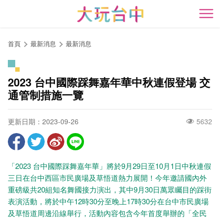
跳
到
開
主
要
首頁
最新消息
最新消息
內
容
區
2023 台中國際踩舞嘉年華中秋連假登場 交
塊
通管制措施一覽
更新日期：2023-09-26
5632
「2023 台中國際踩舞嘉年華」將於9月29日至10月1日中秋連假
三日在台中西區市民廣場及草悟道熱力展開！今年邀請國內外
重磅級共20組知名舞國接力演出，其中9月30日萬眾矚目的踩街
表演活動，將於中午12時30分至晚上17時30分在台中市民廣場
及草悟道周邊沿線舉行，活動內容包含今年首度舉辦的「全民