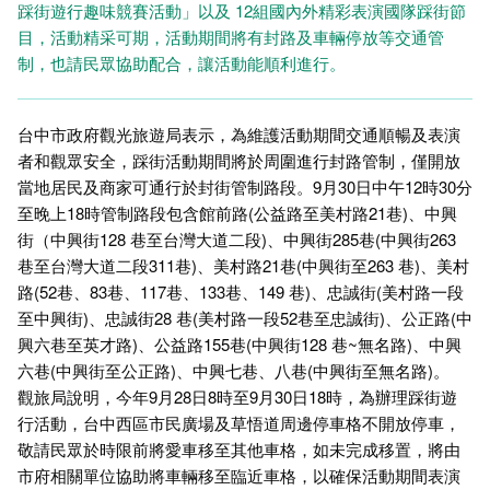
踩街遊行趣味競賽活動」以及 12組國內外精彩表演國隊踩街節
目，活動精采可期，活動期間將有封路及車輛停放等交通管
制，也請民眾協助配合，讓活動能順利進行。
台中市政府觀光旅遊局表示，為維護活動期間交通順暢及表演
者和觀眾安全，踩街活動期間將於周圍進行封路管制，僅開放
當地居民及商家可通行於封街管制路段。9月30日中午12時30分
至晚上18時管制路段包含館前路(公益路至美村路21巷)、中興
街（中興街128 巷至台灣大道二段)、中興街285巷(中興街263
巷至台灣大道二段311巷)、美村路21巷(中興街至263 巷)、美村
路(52巷、83巷、117巷、133巷、149 巷)、忠誠街(美村路一段
至中興街)、忠誠街28 巷(美村路一段52巷至忠誠街)、公正路(中
興六巷至英才路)、公益路155巷(中興街128 巷~無名路)、中興
六巷(中興街至公正路)、中興七巷、八巷(中興街至無名路)。
觀旅局說明，今年9月28日8時至9月30日18時，為辦理踩街遊
行活動，台中西區市民廣場及草悟道周邊停車格不開放停車，
敬請民眾於時限前將愛車移至其他車格，如未完成移置，將由
市府相關單位協助將車輛移至臨近車格，以確保活動期間表演