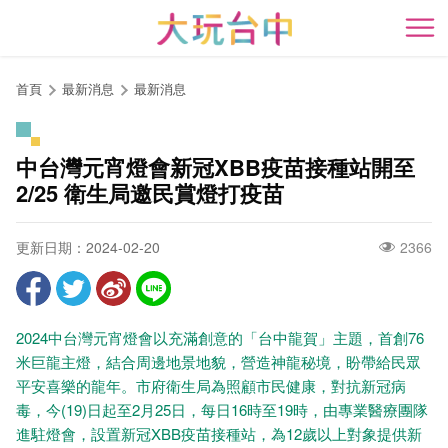
跳
到
開
主
要
首頁
最新消息
最新消息
內
容
區
中台灣元宵燈會新冠XBB疫苗接種站開至
塊
2/25 衛生局邀民賞燈打疫苗
更新日期：2024-02-20
2366
2024中台灣元宵燈會以充滿創意的「台中龍賀」主題，首創76
米巨龍主燈，結合周邊地景地貌，營造神龍秘境，盼帶給民眾
平安喜樂的龍年。市府衛生局為照顧市民健康，對抗新冠病
毒，今(19)日起至2月25日，每日16時至19時，由專業醫療團隊
進駐燈會，設置新冠XBB疫苗接種站，為12歲以上對象提供新