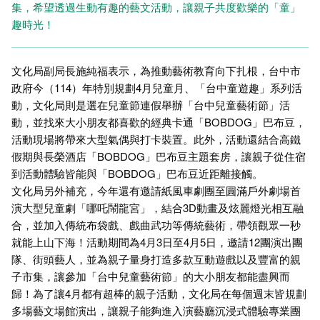
集，希望透過生動有趣的藝文活動，讓親子共度歡樂的「童」
趣時光！
文化局副局長施純福表示，為推動藝術教育向下扎根，台中市
政府今（114）年特別規劃4月兒童月、「台中童遊趣」系列活
動，文化局則是選在兒童節連假舉辦「台中兒童藝術節」活
動，並找來大小朋友都喜歡的經典卡通「BOBDOG」巴布豆，
活動現場將帶來大型氣偶與打卡裝置。此外，活動還結合高鐵
假期與長榮酒店「BOBDOG」巴布豆主題套房，讓親子從住宿
到活動體驗皆能與「BOBDOG」巴布豆近距離接觸。
文化局另外補充，今年還有邀請紙風車劇團至圓滿戶外劇場首
演大型兒童劇「哪吒鬧龍宮」，結合3D動畫及炫麗燈光相互融
合，並加入傳統布袋戲、戲曲武功等傳統藝術，帶領觀眾一秒
就能上山下海！活動期間為4月3日至4月5日，邀請12團演出團
隊、街頭藝人，並為親子量身打造多款互動遊戲以及豐富的親
子市集，讓參加「台中兒童藝術節」的大小朋友都能盡興而
歸！為了讓4月都有超棒的親子活動，文化局在每個週末皆規劃
多場藝文場館演出，讓親子能夠進入演藝廳沉浸式體驗專業團