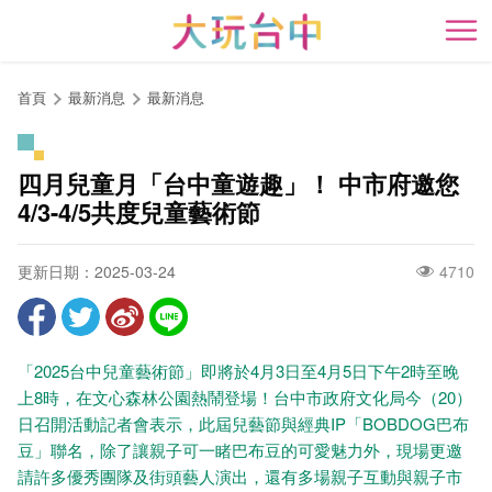
跳
到
開
主
要
首頁
最新消息
最新消息
內
容
區
四月兒童月「台中童遊趣」！ 中市府邀您
塊
4/3-4/5共度兒童藝術節
更新日期：2025-03-24
4710
「2025台中兒童藝術節」即將於4月3日至4月5日下午2時至晚
上8時，在文心森林公園熱鬧登場！台中市政府文化局今（20）
日召開活動記者會表示，此屆兒藝節與經典IP「BOBDOG巴布
豆」聯名，除了讓親子可一睹巴布豆的可愛魅力外，現場更邀
請許多優秀團隊及街頭藝人演出，還有多場親子互動與親子市