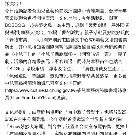
隊演出！
今日活動記者會由兒童藝術節表演團隊小青蛙劇團、台灣青年
管樂團聯合進行開場表演。文化局說，今年活動以「跟著
BOBDOG一起去夢之島」為主題，規劃「製夢劇場」戶外匯演
與9場街頭藝人演出、13場「夢的派對」親子活動及好吃好玩的
「夢禮市集」；4月周末則於屯區藝文中心有5場藝文場館售票
演出，其中包括知名團隊阿甯咕劇團改編自駱以軍老師經典作
品《小兒子》的「小兒子偶劇場①－《阿甯咕這一家》」親子
劇，活動內容精采多元，不容錯過！同時兒童藝術節也結合
「SDGs」環境永續「淨水及衛生」、「責任消費及生產」、
「氣候運動」等議題，鼓勵市民攜帶野餐墊共襄盛舉！更多台
中兒童藝術節活動資訊可至文化局官網
(https://www.culture.taichung.gov.tw)或兒童藝術節臉書粉絲專
頁(https://reurl.cc/Y9zaml)查詢。
文化局提到，由新聞局舉辦的「台中親子音樂季」也將於3/29-
3/30在台中公園登場！今年活動首度邀請全世界超人氣狗狗
「Bluey妙妙犬布麗」到台中，設置全台首座布麗氣偶，更推出
「布麗獨家限量小禮」，客製化布麗帆布提袋和布麗貼紙，邀