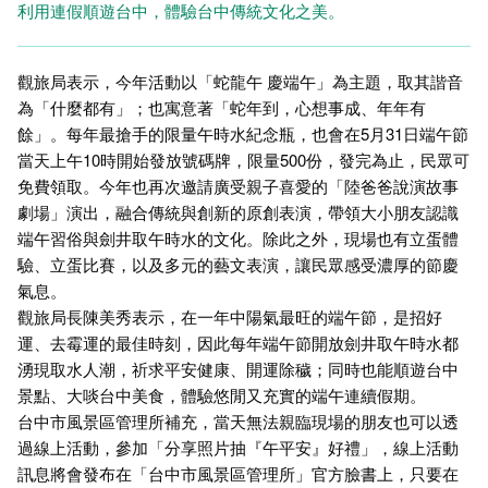
利用連假順遊台中，體驗台中傳統文化之美。
觀旅局表示，今年活動以「蛇龍午 慶端午」為主題，取其諧音
為「什麼都有」；也寓意著「蛇年到，心想事成、年年有
餘」。每年最搶手的限量午時水紀念瓶，也會在5月31日端午節
當天上午10時開始發放號碼牌，限量500份，發完為止，民眾可
免費領取。今年也再次邀請廣受親子喜愛的「陸爸爸說演故事
劇場」演出，融合傳統與創新的原創表演，帶領大小朋友認識
端午習俗與劍井取午時水的文化。除此之外，現場也有立蛋體
驗、立蛋比賽，以及多元的藝文表演，讓民眾感受濃厚的節慶
氣息。
觀旅局長陳美秀表示，在一年中陽氣最旺的端午節，是招好
運、去霉運的最佳時刻，因此每年端午節開放劍井取午時水都
湧現取水人潮，祈求平安健康、開運除穢；同時也能順遊台中
景點、大啖台中美食，體驗悠閒又充實的端午連續假期。
台中市風景區管理所補充，當天無法親臨現場的朋友也可以透
過線上活動，參加「分享照片抽『午平安』好禮」，線上活動
訊息將會發布在「台中市風景區管理所」官方臉書上，只要在