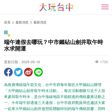
跳
到
開
主
要
首頁
最新消息
最新消息
內
容
區
端午連假去哪玩？中市鐵砧山劍井取午時
塊
水求開運
更新日期：2025-05-16
1730
為推廣傳統端午節文化，台中市府每年都在大甲鐵砧山辦理
「大甲鐵砧山劍井取午時水活動」，每次活動都吸引近千人前
來參與取午時水，是台中海線地區不能錯過的傳統慶典活動之
一。今年端午節適逢三天連假，台中市政府觀旅局也邀請大家
一起來大甲鐵砧山劍井遊憩區體驗特別的端午傳統節慶，同時