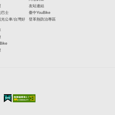
運
友站連結
光巴士
臺中YouBike
光公車/台灣好
登革熱防治專區
車
遊
ike
搜