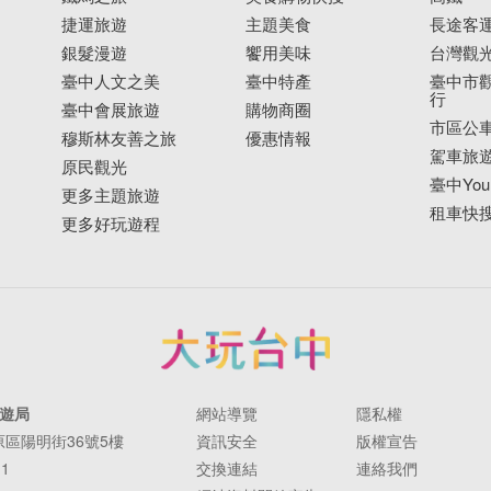
捷運旅遊
主題美食
長途客
銀髮漫遊
饗用美味
台灣觀
臺中人文之美
臺中特產
臺中市觀
行
臺中會展旅遊
購物商圈
市區公
穆斯林友善之旅
優惠情報
駕車旅
原民觀光
臺中YouB
更多主題旅遊
租車快
更多好玩遊程
遊局
網站導覽
隱私權
豐原區陽明街36號5樓
資訊安全
版權宣告
11
交換連結
連絡我們