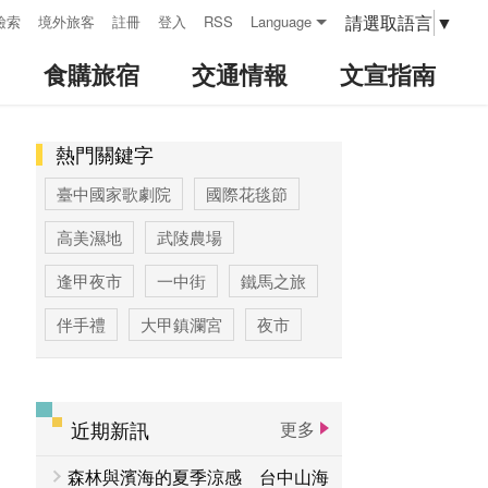
請選取語言
▼
檢索
境外旅客
註冊
登入
RSS
Language
食購旅宿
交通情報
文宣指南
熱門關鍵字
:::
臺中國家歌劇院
國際花毯節
高美濕地
武陵農場
逢甲夜市
一中街
鐵馬之旅
伴手禮
大甲鎮瀾宮
夜市
高美濕地高美野生動物保護區
臺中公園
優惠情報
太陽餅
近期新訊
更多
大玩台中
登山步道專區
森林與濱海的夏季涼感 台中山海