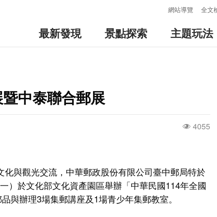
:::
網站導覽
全文
最新發現
景點探索
主題玩法
展暨中泰聯合郵展
4055
文化與觀光交流，中華郵政股份有限公司臺中郵局特於
星期一）於文化部文化資產園區舉辦「中華民國114年全國
郵品與辦理3場集郵講座及1場青少年集郵教室。