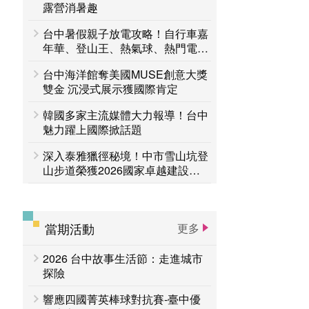
台中活動
露營消暑趣
賞花專區
台中暑假親子放電攻略！自行車嘉
主題遊程
台中国家歌剧院
年華、登山王、熱氣球、熱門電影
接力登場 一路玩到8月底
台中海洋館奪美國MUSE創意大獎
雙金 沉浸式展示獲國際肯定
韓國多家主流媒體大力報導！台中
魅力躍上國際掀話題
深入泰雅獵徑秘境！中市雪山坑登
山步道榮獲2026國家卓越建設獎
「金質獎」
當期活動
更多
2026 台中故事生活節：走進城市
探險
響應四國菁英棒球對抗賽-臺中優