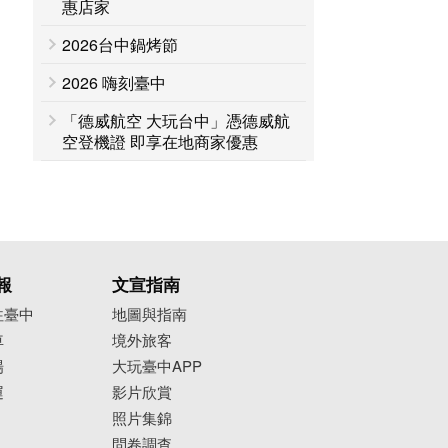
惠店家
2026台中鍋烤節
2026 嗨刻臺中
「德威航空 大玩台中」憑德威航
空登機證 即享在地商家優惠
報
文宣指南
往臺中
地圖與指南
車
境外旅客
場
大玩臺中APP
運
影片欣賞
照片集錦
問卷調查