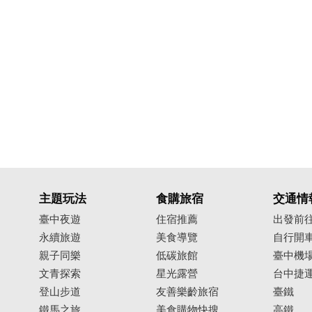
主題玩法
食購旅宿
交通情
臺中夜遊
住宿推薦
出發前
永續旅遊
美食導覽
自行開
親子同樂
低碳旅館
臺中機
文青探索
星光露營
台中捷
登山步道
友善樂齡旅宿
臺鐵
鐵馬之旅
美食購物快搜
高鐵