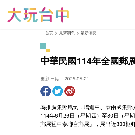
跳
到
主
要
內
:::
首頁
最新消息
最新消息
容
區
塊
中華民國114年全國郵
更新日期：2025-05-21
為推廣集郵風氣，增進中、泰兩國集郵
114年6月26日（星期四）至30日（
郵展暨中泰聯合郵展」，展出近300框