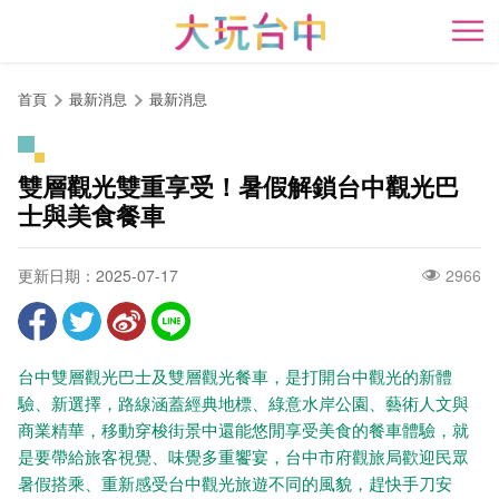
跳
到
開
主
要
首頁
最新消息
最新消息
內
容
區
雙層觀光雙重享受！暑假解鎖台中觀光巴
塊
士與美食餐車
更新日期：2025-07-17
2966
台中雙層觀光巴士及雙層觀光餐車，是打開台中觀光的新體
驗、新選擇，路線涵蓋經典地標、綠意水岸公園、藝術人文與
商業精華，移動穿梭街景中還能悠閒享受美食的餐車體驗，就
是要帶給旅客視覺、味覺多重饗宴，台中市府觀旅局歡迎民眾
暑假搭乘、重新感受台中觀光旅遊不同的風貌，趕快手刀安