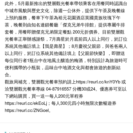
此外，5月最新推出的雙層觀光餐車帶領乘客在用餐同時認識台
中城市風貌與歷史文化，除週一公休外，提供下午茶及晚餐線
上預約服務，餐車下午茶為裕元花園酒店英國貴族玫瑰下午
茶，晚餐則由知名連鎖餐廳「傑克兄弟牛排館」提供專屬牛排
套餐，用餐即贈傑克兄弟限定餐點 200元折價券。目前雙層觀
光餐車正舉辦感謝祭，7月壽星於月底前四人以上同行，於訂位
系統其他備註填上【我是壽星】；8月慶祝父親節，與爸爸兩人
以上同行，於訂位系統其他備註填上【父親節快樂】，即贈送
每位同行者1瓶台中在地風土釀造的梅酒，特別設計為旅遊時可
便利攜帶的小瓶裝，品味台中地酒文化與都會旅遊的創新結
合。
觀旅局補充，雙層觀光餐車預約請上https://reurl.cc/knY0Yb 或
洽雙層觀光餐車專線 04-87916557 分機30或24。優惠券可至以
下網站購買，買一送一每人200元單程券
https://reurl.cc/ekEoLj；每人300元四小時無限次數暢遊券
https://reurl.cc/ZNGoel。