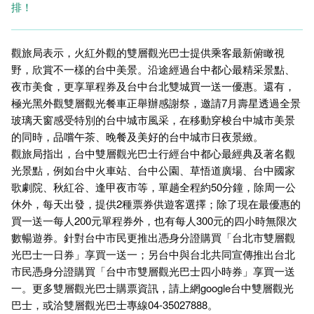
排！
觀旅局表示，火紅外觀的雙層觀光巴士提供乘客最新俯瞰視
野，欣賞不一樣的台中美景。沿途經過台中都心最精采景點、
夜市美食，更享單程券及台中台北雙城買一送一優惠。還有，
極光黑外觀雙層觀光餐車正舉辦感謝祭，邀請7月壽星透過全景
玻璃天窗感受特別的台中城市風采，在移動穿梭台中城市美景
的同時，品嚐午茶、晚餐及美好的台中城市日夜景緻。
觀旅局指出，台中雙層觀光巴士行經台中都心最經典及著名觀
光景點，例如台中火車站、台中公園、草悟道廣場、台中國家
歌劇院、秋紅谷、逢甲夜市等，單趟全程約50分鐘，除周一公
休外，每天出發，提供2種票券供遊客選擇；除了現在最優惠的
買一送一每人200元單程券外，也有每人300元的四小時無限次
數暢遊券。針對台中市民更推出憑身分證購買「台北市雙層觀
光巴士一日券」享買一送一；另台中與台北共同宣傳推出台北
市民憑身分證購買「台中市雙層觀光巴士四小時券」享買一送
一。更多雙層觀光巴士購票資訊，請上網google台中雙層觀光
巴士，或洽雙層觀光巴士專線04-35027888。