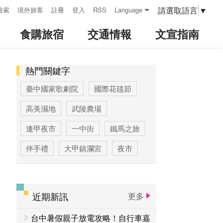
請選取語言
▼
檢索
境外旅客
註冊
登入
RSS
Language
食購旅宿
交通情報
文宣指南
熱門關鍵字
:::
臺中國家歌劇院
國際花毯節
高美濕地
武陵農場
逢甲夜市
一中街
鐵馬之旅
伴手禮
大甲鎮瀾宮
夜市
高美濕地高美野生動物保護區
臺中公園
優惠情報
太陽餅
近期新訊
更多
大玩台中
登山步道專區
台中暑假親子放電攻略！自行車嘉