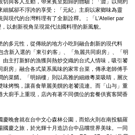
親切與客人互動，帶來賓至如歸的體驗；「澀」以簡約
來細膩卻不浮誇的享受；「元紀」主廚以家鄉味為靈
代的台灣料理有了全新詮釋。；「L'Atelier par
理，以創新視角呈現當代法國料理的新風貌。
艷的多元性，從傳統的地方小吃到融合創新的現代料
，包含新入選的「東引釣客」、「魚麗共同廚房」、「明
」由主打新鮮的漁獲與熱炒交織的台式人情味，吸引饕
同廚房」融合各式菜系風味的家常台菜，傳承老師傅手
潤的菜餚。「明娟樓」則以高雅的細緻粵菜吸睛，層次
雙味烤鴨，讓喜食華麗美饌的老饕流連。而「山与」重
港大廚手上重現，店內有著不同價位的套餐供賓客聞香
國慶晚會就在台中文心森林公園，而焰火則在南投貓羅
場國慶之旅，於光輝十月造訪台中品嚐世界美味。一同