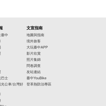
報
文宣指南
往臺中
地圖與指南
車
境外旅客
場
大玩臺中APP
運
影片欣賞
照片集錦
問卷調查
運
友站連結
光巴士
臺中YouBike
光公車/台灣好
登革熱防治專區
車
遊