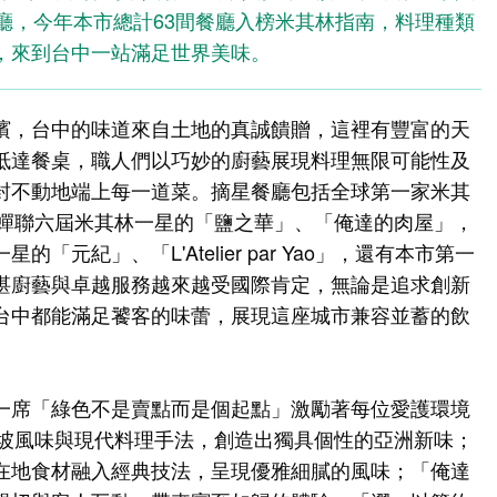
廳，今年本市總計63間餐廳入榜米其林指南，料理種類
，來到台中一站滿足世界美味。
濱，台中的味道來自土地的真誠饋贈，這裡有豐富的天
抵達餐桌，職人們以巧妙的廚藝展現料理無限可能性及
封不動地端上每一道菜。摘星餐廳包括全球第一家米其
o」；蟬聯六屆米其林一星的「鹽之華」、「俺達的肉屋」，
元紀」、「L'Atelier par Yao」，還有本市第一
湛廚藝與卓越服務越來越受國際肯定，無論是追求創新
台中都能滿足饕客的味蕾，展現這座城市兼容並蓄的飲
一席「綠色不是賣點而是個起點」激勵著每位愛護環境
合新加坡風味與現代料理手法，創造出獨具個性的亞洲新味；
在地食材融入經典技法，呈現優雅細膩的風味；「俺達