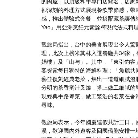
的肉屋」以頂級和牛專門店聞名，店家
卻深刻的料理方式展現餐飲季節感，帶
感，推出體驗式套餐，並搭配藏茶讓傳統與現
Yao」用亞洲烹飪元素詮釋現代法式料
觀旅局指出，台中的美食展現出令人驚
理，此次上榜米其林入選餐廳共34家
娟樓」及「山与」。其中，「東引釣客
客探索每日獨特的海鮮料理；「魚麗共
藝並復刻經典老菜，煨出一道道細膩溫
分明的茶香蜜汁叉燒，搭上做工細膩的
現經典手路粵菜，做工繁浩的名菜在香
尋味。
觀旅局表示，今年國慶連假共計三日，
溪，歡迎國內外遊客及回國僑胞安排一