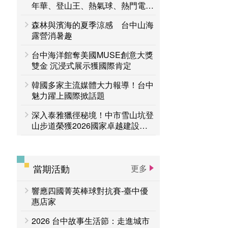
台中活動
年華、登山王、熱氣球、熱門電影
賞花專區
接力登場 一路玩到8月底
森林與濱海的夏季涼感 台中山海
主題遊程
台中国家歌剧院
露營消暑趣
台中海洋館奪美國MUSE創意大獎
雙金 沉浸式展示獲國際肯定
韓國多家主流媒體大力報導！台中
魅力躍上國際掀話題
深入泰雅獵徑秘境！中市雪山坑登
山步道榮獲2026國家卓越建設獎
「金質獎」
當期活動
更多
響應四國菁英棒球對抗賽-臺中優
惠店家
2026 台中故事生活節：走進城市