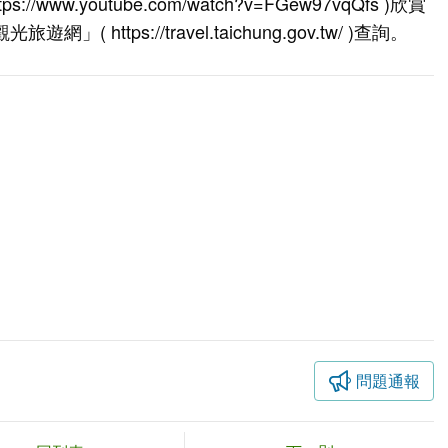
ttps://www.youtube.com/watch?v=FGew97vqQfs
)欣賞
觀光旅遊網」(
https://travel.taichung.gov.tw/
)查詢。
問題通報