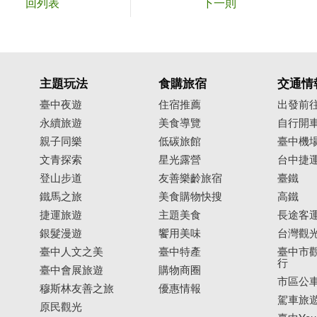
回列表
下一則
主題玩法
食購旅宿
交通情
臺中夜遊
住宿推薦
出發前
永續旅遊
美食導覽
自行開
親子同樂
低碳旅館
臺中機
文青探索
星光露營
台中捷
登山步道
友善樂齡旅宿
臺鐵
鐵馬之旅
美食購物快搜
高鐵
捷運旅遊
主題美食
長途客
銀髮漫遊
饗用美味
台灣觀
臺中人文之美
臺中特產
臺中市觀
行
臺中會展旅遊
購物商圈
市區公
穆斯林友善之旅
優惠情報
駕車旅
原民觀光