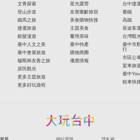
文青探索
星光露營
台中捷
登山步道
友善樂齡旅宿
臺鐵
鐵馬之旅
美食購物快搜
高鐵
捷運旅遊
主題美食
長途客
銀髮漫遊
饗用美味
台灣觀
臺中人文之美
臺中特產
臺中市觀
行
臺中會展旅遊
購物商圈
市區公
穆斯林友善之旅
優惠情報
駕車旅
原民觀光
臺中YouB
更多主題旅遊
租車快
更多好玩遊程
遊局
網站導覽
隱私權