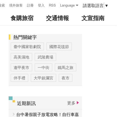
請選取語言
▼
檢索
境外旅客
註冊
登入
RSS
Language
食購旅宿
交通情報
文宣指南
熱門關鍵字
:::
臺中國家歌劇院
國際花毯節
高美濕地
武陵農場
逢甲夜市
一中街
鐵馬之旅
伴手禮
大甲鎮瀾宮
夜市
高美濕地高美野生動物保護區
臺中公園
優惠情報
太陽餅
近期新訊
更多
大玩台中
登山步道專區
台中暑假親子放電攻略！自行車嘉