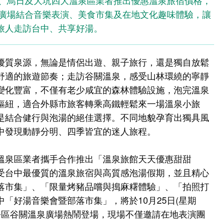
勢、烏日及大坑四大溫泉區業者推出優惠溫泉旅宿價格，
泉廣場結合音樂表演、美食市集及在地文化趣味體驗，讓
旅人走訪台中、共享好湯。
優質泉源，無論是情侶出遊、親子旅行，還是獨自放鬆
舒適的旅遊節奏；走訪谷關溫泉，感受山林環繞的寧靜
變化豐富，不僅有老少咸宜的森林體驗設施，泡完溫泉
樞紐，適合外縣市旅客轉乘高鐵輕鬆來一場溫泉小旅
是結合健行與泡湯的絕佳選擇。不同地貌孕育出獨具風
中發現動靜分明、四季皆宜的迷人旅程。
溫泉區業者攜手合作推出「溫泉旅館天天優惠甜甜
受台中最優質的溫泉旅宿與高質感泡湯假期，並且精心
落市集」、「限量烤豬品嚐與搗麻糬體驗」、「拍照打
「好湯音樂會暨部落市集」，將於10月25日(星期
和平區谷關溫泉廣場熱鬧登場，現場不僅邀請在地表演團