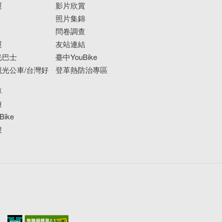
運
影片欣賞
照片集錦
問卷調查
運
友站連結
光巴士
臺中YouBike
光公車/台灣好
登革熱防治專區
車
遊
ike
搜