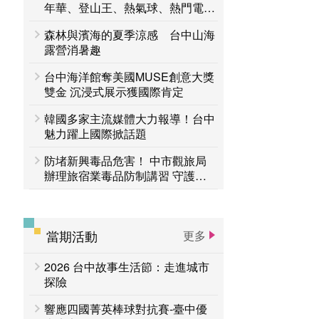
台中活動
年華、登山王、熱氣球、熱門電影
賞花專區
接力登場 一路玩到8月底
森林與濱海的夏季涼感 台中山海
主題遊程
台中国家歌剧院
露營消暑趣
台中海洋館奪美國MUSE創意大獎
雙金 沉浸式展示獲國際肯定
韓國多家主流媒體大力報導！台中
魅力躍上國際掀話題
防堵新興毒品危害！ 中市觀旅局
辦理旅宿業毒品防制講習 守護旅
客安全
當期活動
更多
2026 台中故事生活節：走進城市
探險
響應四國菁英棒球對抗賽-臺中優