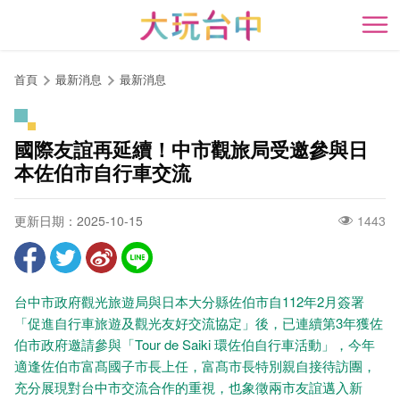
跳
到
開
主
要
首頁
最新消息
最新消息
內
容
區
國際友誼再延續！中市觀旅局受邀參與日
塊
本佐伯市自行車交流
更新日期：2025-10-15
1443
台中市政府觀光旅遊局與日本大分縣佐伯市自112年2月簽署
「促進自行車旅遊及觀光友好交流協定」後，已連續第3年獲佐
伯市政府邀請參與「Tour de Saiki 環佐伯自行車活動」，今年
適逢佐伯市富髙國子市長上任，富髙市長特別親自接待訪團，
充分展現對台中市交流合作的重視，也象徵兩市友誼邁入新