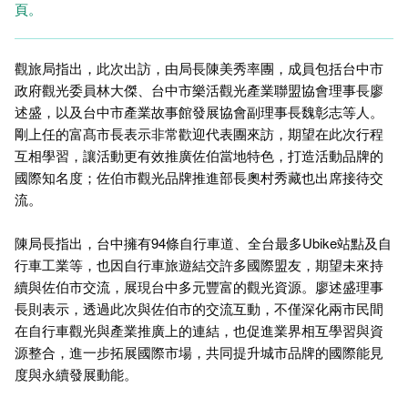
頁。
觀旅局指出，此次出訪，由局長陳美秀率團，成員包括台中市
政府觀光委員林大傑、台中市樂活觀光產業聯盟協會理事長廖
述盛，以及台中市產業故事館發展協會副理事長魏彰志等人。
剛上任的富髙市長表示非常歡迎代表團來訪，期望在此次行程
互相學習，讓活動更有效推廣佐伯當地特色，打造活動品牌的
國際知名度；佐伯市觀光品牌推進部長奧村秀藏也出席接待交
流。
陳局長指出，台中擁有94條自行車道、全台最多Ubike站點及自
行車工業等，也因自行車旅遊結交許多國際盟友，期望未來持
續與佐伯市交流，展現台中多元豐富的觀光資源。廖述盛理事
長則表示，透過此次與佐伯市的交流互動，不僅深化兩市民間
在自行車觀光與產業推廣上的連結，也促進業界相互學習與資
源整合，進一步拓展國際市場，共同提升城市品牌的國際能見
度與永續發展動能。