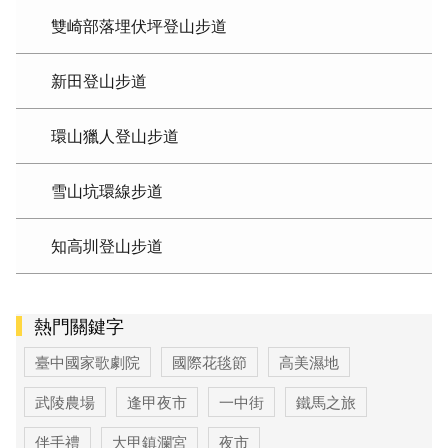
雙崎部落埋伏坪登山步道
新田登山步道
環山獵人登山步道
雪山坑環線步道
知高圳登山步道
熱門關鍵字
臺中國家歌劇院
國際花毯節
高美濕地
武陵農場
逢甲夜市
一中街
鐵馬之旅
伴手禮
大甲鎮瀾宮
夜市