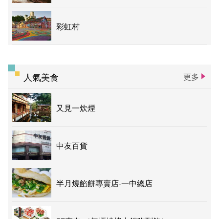
彩虹村
人氣美食
更多
又見一炊煙
中友百貨
半月燒餡餅專賣店-一中總店