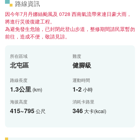
路線資訊
因今年7月丹娜絲颱風及 0728 西南氣流帶來連日豪大雨，
將進行災後復建工程。
為避免發生危險，已封閉此登山步道，整修期間請民眾暫勿
前往，造成不便，敬請見諒。
所在區域
難度
北屯區
健腳級
路線長度
運動時間
1.3公里
1-2
(km)
小時
海拔高度
消耗卡路里
415~795
346
公尺
大卡(kcal)