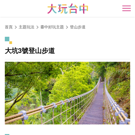
跳
到
開
主
要
首頁
主題玩法
臺中好玩主題
登山步道
內
容
區
大坑3號登山步道
塊