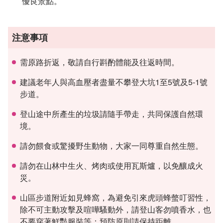
優良景點。
注意事項
需原路折返，敬請自行斟酌體能及往返時間。
建議老年人與高血壓者盡量不攀登大坑1至5號及5-1號
步道。
登山途中所產生的垃圾請隨手帶走，共同保護自然環
境。
請勿餵食或驚擾野生動物，大家一同尊重自然生態。
請勿在山林中生火、烤肉或使用瓦斯爐，以免釀成火
災。
山區步道附近如見蜂窩，為避免引來虎頭蜂螫叮習性，
除不可主動攻擊及喧嘩騷動外，請登山客勿噴香水，也
不要穿著鮮豔服裝等；預防原則請保持距離。