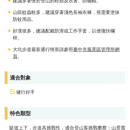
建議穿著便於登山的鞋類及衣著、防曬帽。
山區蚊蟲較多，建議穿著淺色長袖衣褲，視需要塗抹
防蚊用品。
好漢坡多，建議配戴防滑或工作手套，以便攙扶欄
桿。
大坑步道最新通行情形請參照
臺中市風景區管理所網
頁
。
適合對象
健行好手
特色類型
陡坡上下，步道具挑戰性，適合登山客挑戰攀爬；山景寬