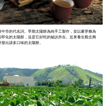
臺中市的代名詞。早期太陽餅為純手工製作，並以麥芽糖為
口即化的太陽餅，這是它好吃的秘訣所在。近來養生觀念興
研發出諸多口味的太陽餅。