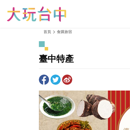
跳
到
主
要
內
:::
首頁
食購旅宿
容
區
塊
臺中特產