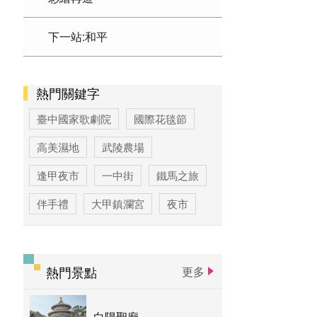
下一站:和平
熱門關鍵字
臺中國家歌劇院
國際花毯節
高美濕地
武陵農場
逢甲夜市
一中街
鐵馬之旅
伴手禮
大甲鎮瀾宮
夜市
高美濕地高美野生動物保護區
臺中公園
優惠情報
太陽餅
熱門景點
更多
大玩台中
登山步道專區
白陽聖廟
台中活動
賞花專區