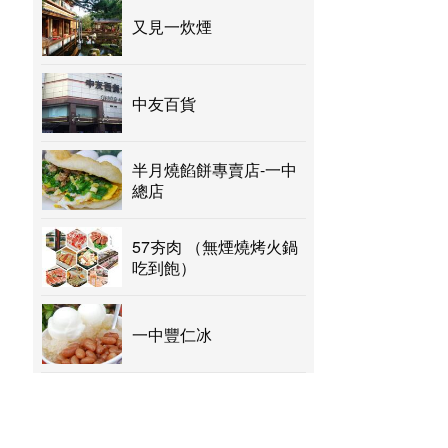
又見一炊煙
中友百貨
半月燒餡餅專賣店-一中
總店
57夯肉 （無煙燒烤火鍋
吃到飽）
一中豐仁冰