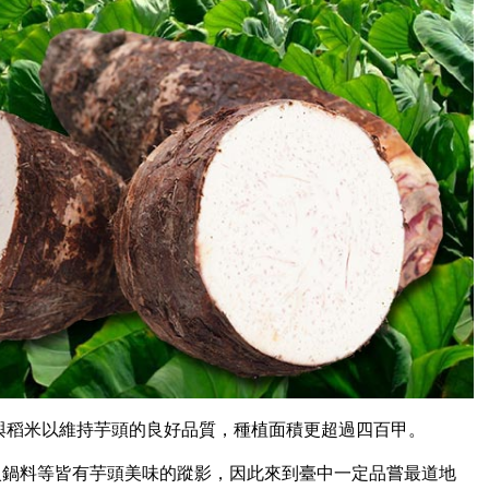
與稻米以維持芋頭的良好品質，種植面積更超過四百甲。
火鍋料等皆有芋頭美味的蹤影，因此來到臺中一定品嘗最道地