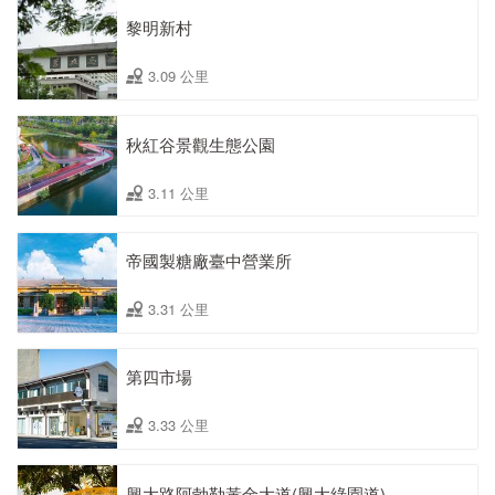
黎明新村
3.09 公里
秋紅谷景觀生態公園
3.11 公里
帝國製糖廠臺中營業所
3.31 公里
第四市場
3.33 公里
興大路阿勃勒黃金大道(興大綠園道)