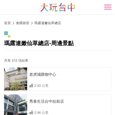
跳
到
開
主
要
首頁
食購旅宿
瑪露連嫩仙草總店
內
容
區
瑪露連嫩仙草總店-周邊景點
塊
共有 212 項結果
老虎城購物中心
2.93 公里
秀泰生活台中站前店
2.96 公里