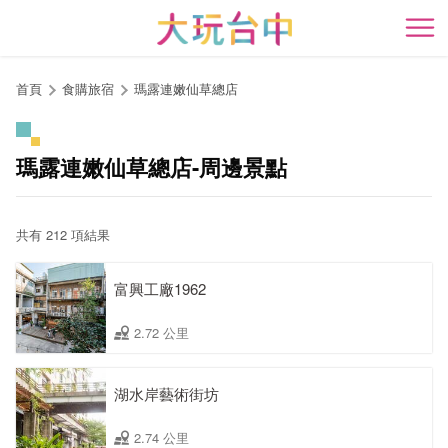
跳
到
開
主
要
首頁
食購旅宿
瑪露連嫩仙草總店
內
容
區
瑪露連嫩仙草總店-周邊景點
塊
共有 212 項結果
富興工廠1962
2.72 公里
湖水岸藝術街坊
2.74 公里