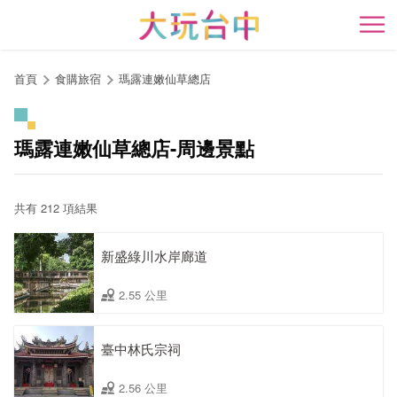
跳
到
開
主
要
首頁
食購旅宿
瑪露連嫩仙草總店
內
容
區
瑪露連嫩仙草總店-周邊景點
塊
共有 212 項結果
新盛綠川水岸廊道
2.55 公里
臺中林氏宗祠
2.56 公里