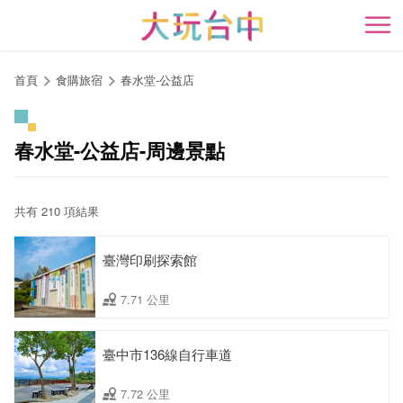
跳
到
開
主
要
首頁
食購旅宿
春水堂-公益店
內
容
區
春水堂-公益店-周邊景點
塊
共有 210 項結果
臺灣印刷探索館
7.71 公里
臺中市136線自行車道
7.72 公里