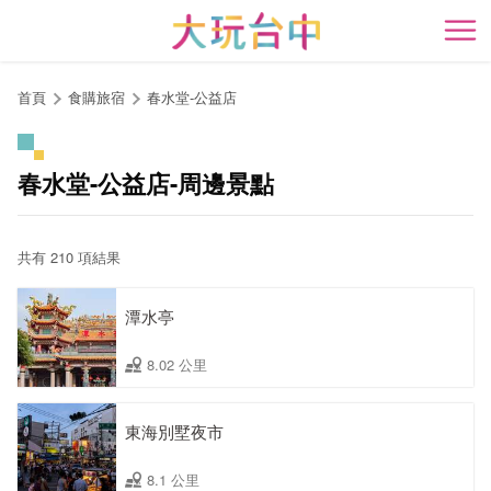
跳
到
開
主
要
首頁
食購旅宿
春水堂-公益店
內
容
區
春水堂-公益店-周邊景點
塊
共有 210 項結果
潭水亭
8.02 公里
東海別墅夜市
8.1 公里