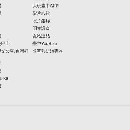
場
大玩臺中APP
運
影片欣賞
照片集錦
問卷調查
運
友站連結
光巴士
臺中YouBike
光公車/台灣好
登革熱防治專區
車
遊
ike
搜