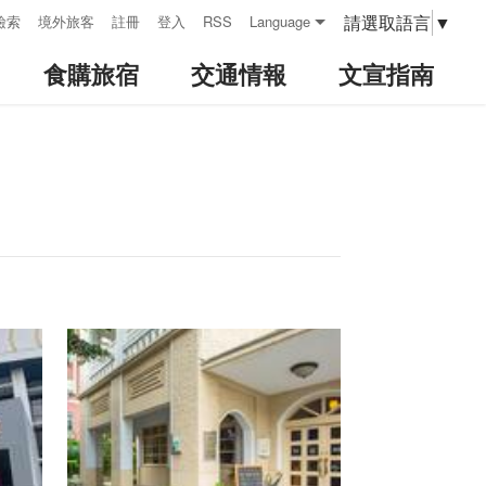
請選取語言
▼
檢索
境外旅客
註冊
登入
RSS
Language
食購旅宿
交通情報
文宣指南