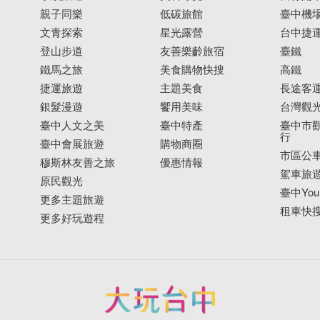
親子同樂
低碳旅館
臺中機
文青探索
星光露營
台中捷
登山步道
友善樂齡旅宿
臺鐵
鐵馬之旅
美食購物快搜
高鐵
捷運旅遊
主題美食
長途客
銀髮漫遊
饗用美味
台灣觀
臺中人文之美
臺中特產
臺中市觀
行
臺中會展旅遊
購物商圈
市區公
穆斯林友善之旅
優惠情報
駕車旅
原民觀光
臺中YouB
更多主題旅遊
租車快
更多好玩遊程