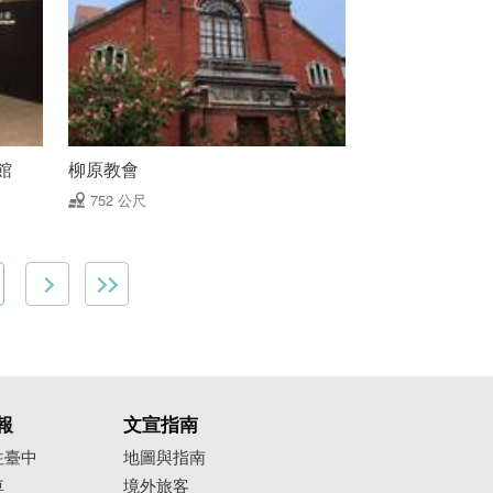
館
柳原教會
752 公尺
報
文宣指南
往臺中
地圖與指南
車
境外旅客