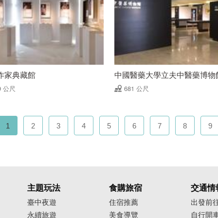
作家典藏館
中國醫藥大學立夫中醫藥博物
9 公尺
681 公尺
1
2
3
4
5
6
7
8
9
主題玩法
食購旅宿
交通情
臺中夜遊
住宿推薦
出發前
永續旅遊
美食導覽
自行開