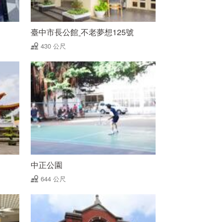
臺中市長公館ˍ不老夢想125號
430 公尺
中正公園
644 公尺