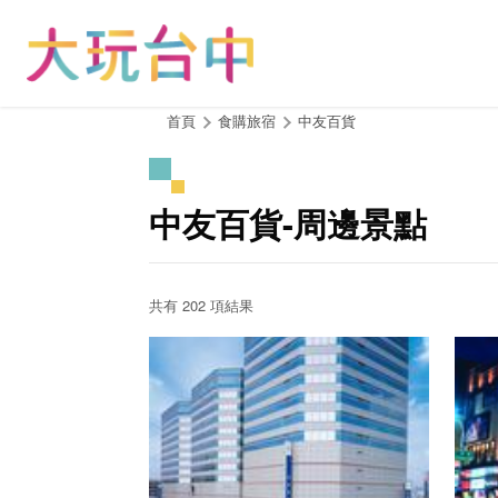
跳
到
主
要
內
:::
首頁
食購旅宿
中友百貨
容
區
塊
中友百貨-周邊景點
共有 202 項結果