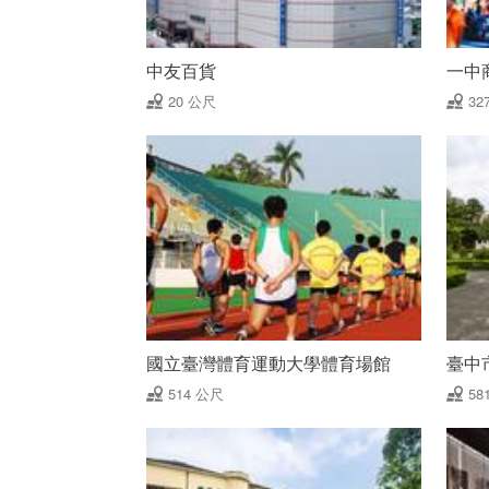
中友百貨
一中
20 公尺
32
國立臺灣體育運動大學體育場館
臺中
514 公尺
58