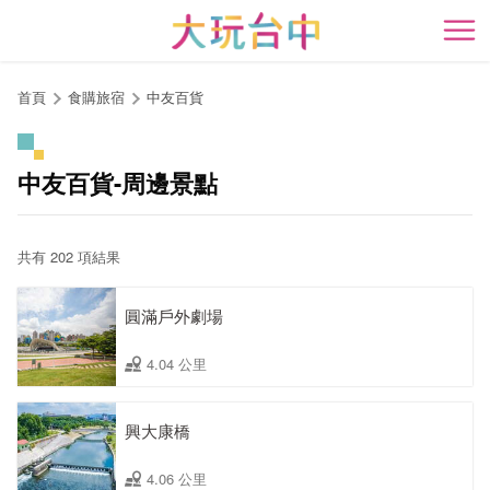
跳
到
開
主
要
首頁
食購旅宿
中友百貨
內
容
區
中友百貨-周邊景點
塊
共有 202 項結果
圓滿戶外劇場
4.04 公里
興大康橋
4.06 公里