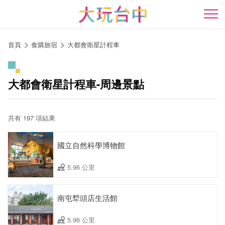
跳
到
開
主
要
首頁
食購旅宿
大都會衛星計程車
內
容
區
大都會衛星計程車-周邊景點
塊
共有 197 項結果
國立自然科學博物館
5.96 公里
南屯犂頭店生活館
5.96 公里