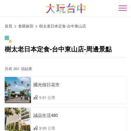
跳
到
開
主
要
首頁
食購旅宿
樹太老日本定食-台中東山店
內
容
區
樹太老日本定食-台中東山店-周邊景點
塊
共有 201 項結果
國光假日花市
9.61 公里
誠品生活480
9.65 公里