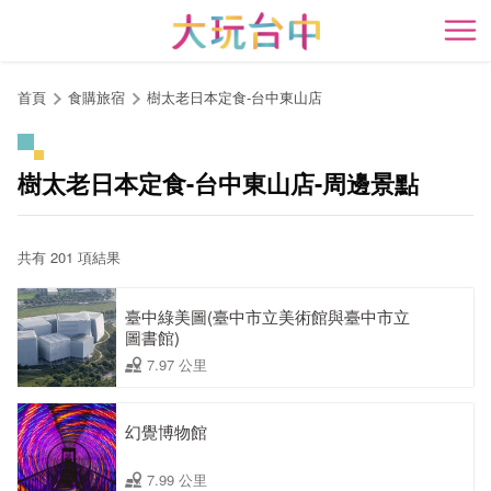
跳
到
開
主
要
首頁
食購旅宿
樹太老日本定食-台中東山店
內
容
區
樹太老日本定食-台中東山店-周邊景點
塊
共有 201 項結果
臺中綠美圖(臺中市立美術館與臺中市立
圖書館)
7.97 公里
幻覺博物館
7.99 公里