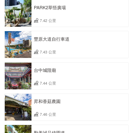
PARK2草悟廣場
7.42 公里
豐原大道自行車道
7.43 公里
台中城隍廟
7.44 公里
昇和香菇農園
7.46 公里
勤美誠品綠園道