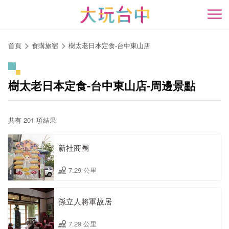
跳
到
開
主
要
首頁
食購旅宿
樹太老日本定食-台中東山店
內
容
區
樹太老日本定食-台中東山店-周邊景點
塊
共有 201 項結果
新社商圈
7.29 公里
孫立人將軍故居
7.29 公里