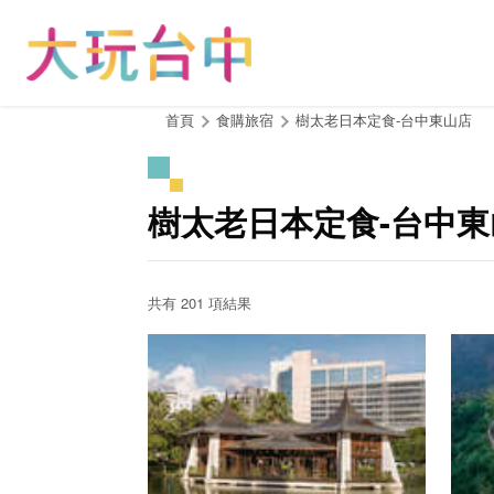
跳
到
主
要
內
:::
首頁
食購旅宿
樹太老日本定食-台中東山店
容
區
塊
樹太老日本定食-台中東
共有 201 項結果