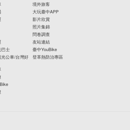
車
境外旅客
場
大玩臺中APP
運
影片欣賞
照片集錦
問卷調查
運
友站連結
光巴士
臺中YouBike
光公車/台灣好
登革熱防治專區
車
遊
ike
搜