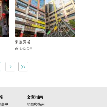
東協廣場
6.42 公里
報
文宣指南
往臺中
地圖與指南