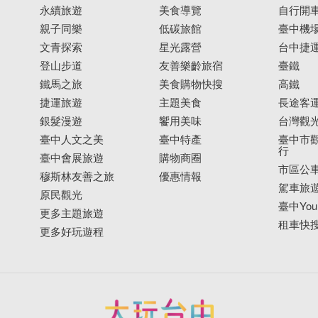
永續旅遊
美食導覽
自行開
親子同樂
低碳旅館
臺中機
文青探索
星光露營
台中捷
登山步道
友善樂齡旅宿
臺鐵
鐵馬之旅
美食購物快搜
高鐵
捷運旅遊
主題美食
長途客
銀髮漫遊
饗用美味
台灣觀
臺中人文之美
臺中特產
臺中市觀
行
臺中會展旅遊
購物商圈
市區公
穆斯林友善之旅
優惠情報
駕車旅
原民觀光
臺中YouB
更多主題旅遊
租車快
更多好玩遊程