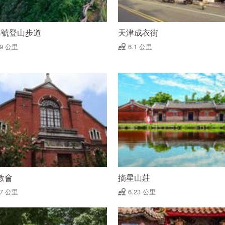
4號登山步道
天津成衣街
09 公里
6.1 公里
教會
摘星山莊
17 公里
6.23 公里