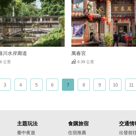
綠川水岸廊道
萬春宮
39 公里
6.39 公里
3
4
5
6
7
8
9
10
11
主題玩法
食購旅宿
交通情
臺中夜遊
住宿推薦
出發前