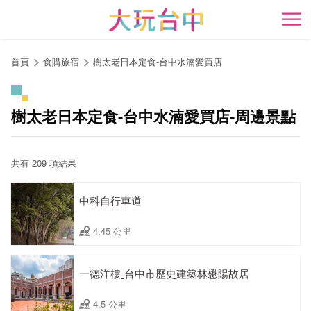
跳
到
開
主
要
首頁
食購旅宿
樹太老日本定食-台中水湳愛買店
內
容
區
樹太老日本定食-台中水湳愛買店-周邊景點
塊
共有 209 項結果
中科自行車道
4.45 公里
一德洋樓ˍ台中市歷史建築林懋陽故居
4.5 公里