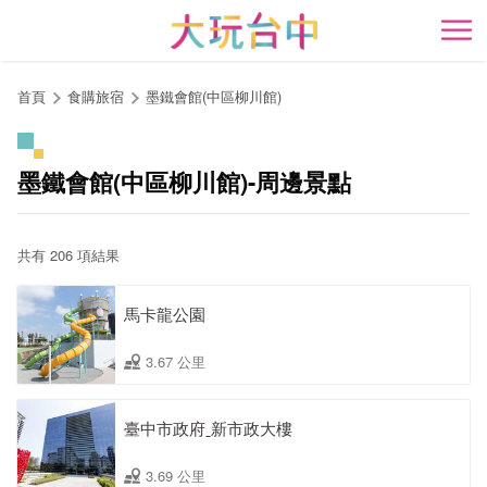
跳
到
開
主
要
首頁
食購旅宿
墨鐵會館(中區柳川館)
內
容
區
墨鐵會館(中區柳川館)-周邊景點
塊
共有 206 項結果
馬卡龍公園
3.67 公里
臺中市政府ˍ新市政大樓
3.69 公里