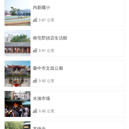
內新國小
3.87 公里
南屯犂頭店生活館
3.91 公里
臺中市文昌公廟
3.92 公里
水湳市場
3.92 公里
菩薩寺