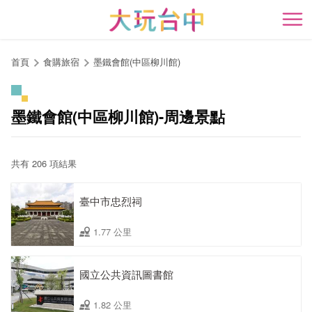
跳
到
開
主
要
首頁
食購旅宿
墨鐵會館(中區柳川館)
內
容
區
墨鐵會館(中區柳川館)-周邊景點
塊
共有 206 項結果
臺中市忠烈祠
1.77 公里
國立公共資訊圖書館
1.82 公里