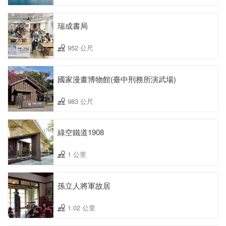
瑞成書局
952 公尺
國家漫畫博物館(臺中刑務所演武場)
983 公尺
綠空鐵道1908
1 公里
孫立人將軍故居
1.02 公里