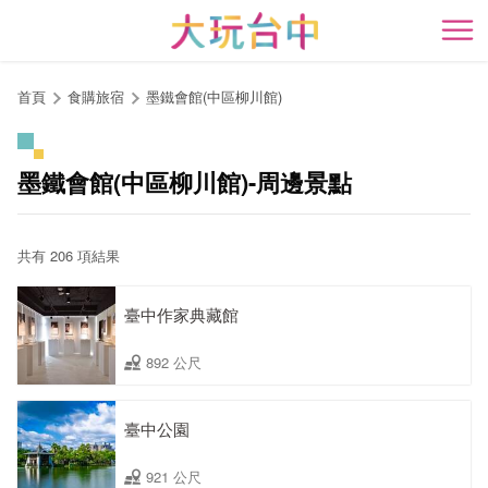
跳
到
開
主
要
首頁
食購旅宿
墨鐵會館(中區柳川館)
內
容
區
墨鐵會館(中區柳川館)-周邊景點
塊
共有 206 項結果
臺中作家典藏館
892 公尺
臺中公園
921 公尺