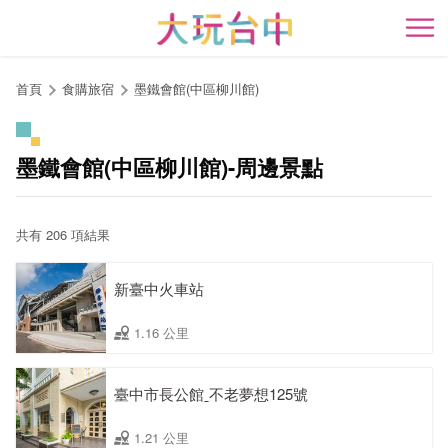
跳
到
開
主
要
首頁
食購旅宿
墨鐵會館(中區柳川館)
內
容
區
墨鐵會館(中區柳川館)-周邊景點
塊
共有 206 項結果
新臺中火車站
1.16 公里
臺中市長公館ˍ不老夢想125號
1.21 公里