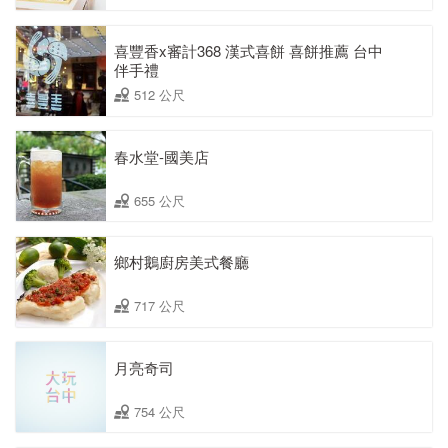
喜豐香x審計368 漢式喜餅 喜餅推薦 台中
伴手禮
512 公尺
春水堂-國美店
655 公尺
鄉村鵝廚房美式餐廳
717 公尺
月亮奇司
754 公尺