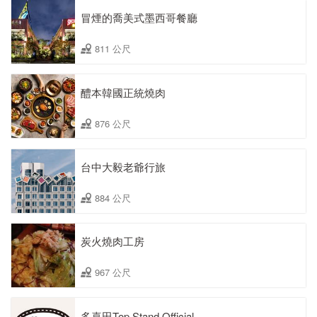
冒煙的喬美式墨西哥餐廳
811 公尺
醴本韓國正統燒肉
876 公尺
台中大毅老爺行旅
884 公尺
炭火燒肉工房
967 公尺
多喜田Top Stand Official