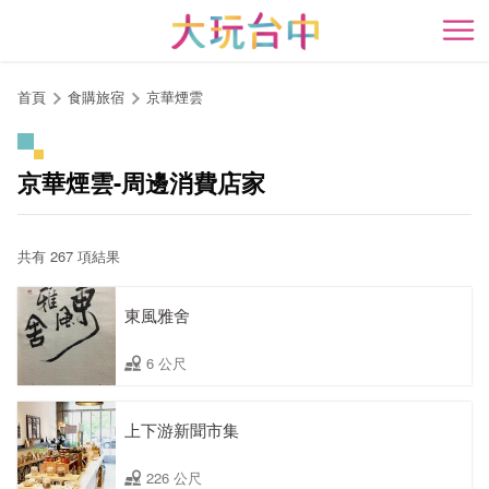
跳
到
開
主
要
首頁
食購旅宿
京華煙雲
內
容
區
京華煙雲-周邊消費店家
塊
共有 267 項結果
東風雅舍
6 公尺
上下游新聞市集
226 公尺