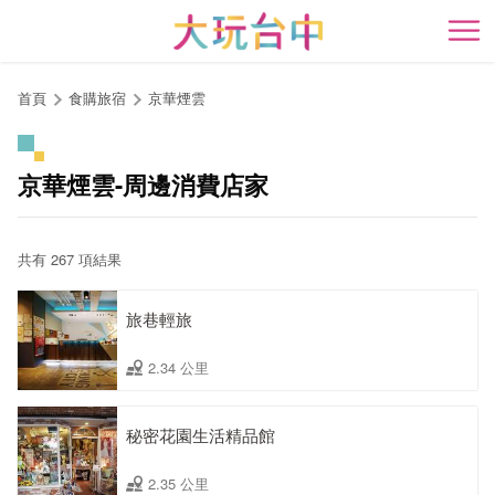
跳
到
開
主
要
首頁
食購旅宿
京華煙雲
內
容
區
京華煙雲-周邊消費店家
塊
共有 267 項結果
旅巷輕旅
2.34 公里
秘密花園生活精品館
2.35 公里