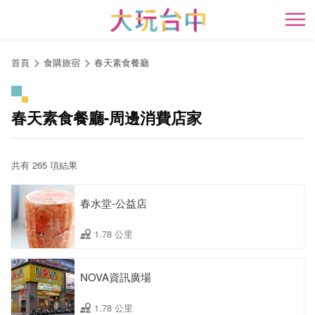
跳
到
開
主
要
首頁
食購旅宿
春天素食餐廳
內
容
區
春天素食餐廳-周邊消費店家
塊
共有 265 項結果
春水堂-公益店
1.78 公里
NOVA資訊廣場
1.78 公里