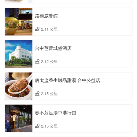
路德威餐館
2.11 公里
台中芭蕾城堡酒店
2.12 公里
唐太盅養生燉品甜湯 台中公益店
2.15 公里
春不荖足湯中港行館
2.15 公里