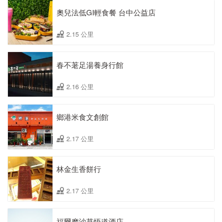
奧兒法低GI輕食餐 台中公益店
2.15 公里
春不荖足湯養身行館
2.16 公里
鄉港米食文創館
2.17 公里
林金生香餅行
2.17 公里
福爾摩沙草悟道酒店