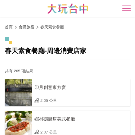
跳
到
開
主
要
首頁
食購旅宿
春天素食餐廳
內
容
區
春天素食餐廳-周邊消費店家
塊
共有 265 項結果
印月創意東方宴
2.05 公里
鄉村鵝廚房美式餐廳
2.07 公里