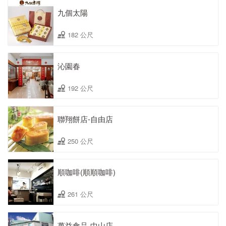
九個太陽
182 公尺
沁園春
192 公尺
聯翔餅店-自由店
250 公尺
順咖啡(順順咖啡)
261 公尺
萬益食品-中山店