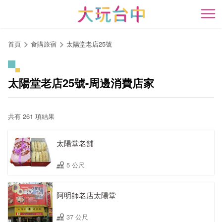
跳
到
開
主
要
首頁
食購旅宿
太陽堂老店25號
內
容
區
太陽堂老店25號-周邊消費店家
塊
共有 261 項結果
太陽堂老舖
5 公尺
阿明師老店太陽堂
37 公尺