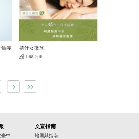
(食恬義
婧仕女微旅
1.68 公里
報
文宣指南
往臺中
地圖與指南