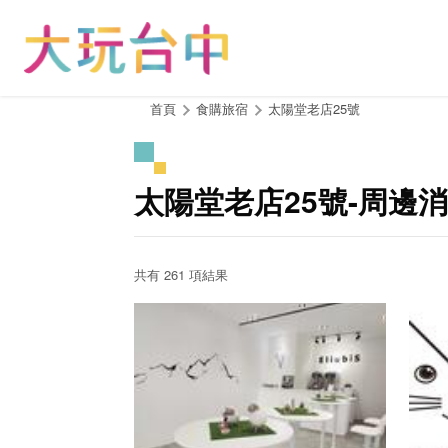
跳
到
主
要
內
:::
首頁
食購旅宿
太陽堂老店25號
容
區
塊
太陽堂老店25號-周邊
共有 261 項結果