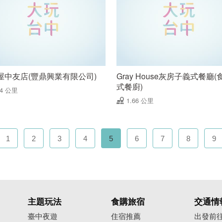
屋中友店(豐鼎興業有限公司)
Gray House灰房子義式餐廳
式餐廚)
64 公里
1.66 公里
1
2
3
4
5
6
7
8
9
主題玩法
食購旅宿
交通情
臺中夜遊
住宿推薦
出發前