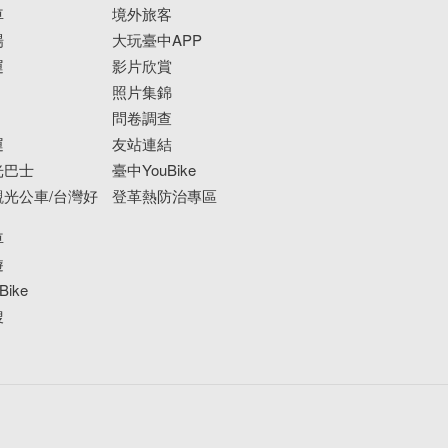
車
境外旅客
場
大玩臺中APP
運
影片欣賞
照片集錦
問卷調查
運
友站連結
光巴士
臺中YouBike
光公車/台灣好
登革熱防治專區
車
遊
ike
搜