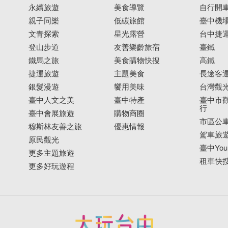
永續旅遊
美食導覽
自行開
親子同樂
低碳旅館
臺中機
文青探索
星光露營
台中捷
登山步道
友善樂齡旅宿
臺鐵
鐵馬之旅
美食購物快搜
高鐵
捷運旅遊
主題美食
長途客
銀髮漫遊
饗用美味
台灣觀
臺中人文之美
臺中特產
臺中市觀
行
臺中會展旅遊
購物商圈
市區公
穆斯林友善之旅
優惠情報
駕車旅
原民觀光
臺中YouB
更多主題旅遊
租車快
更多好玩遊程