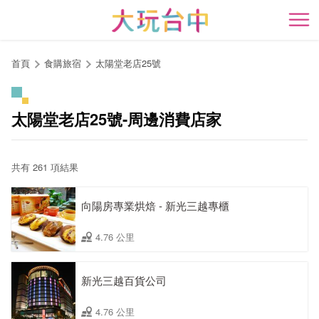
跳
到
開
主
要
首頁
食購旅宿
太陽堂老店25號
內
容
區
太陽堂老店25號-周邊消費店家
塊
共有 261 項結果
向陽房專業烘焙 - 新光三越專櫃
4.76 公里
新光三越百貨公司
4.76 公里