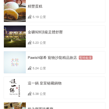
精豐蛋糕
5.19 公里
金礦928頂級足體舒壓
5.23 公里
Pawish啵希 寵物沙龍精品旅店
暫時歇業
5.24 公里
這一鍋 皇室秘藏鍋物
5.38 公里
竹之鄉風味餐廳