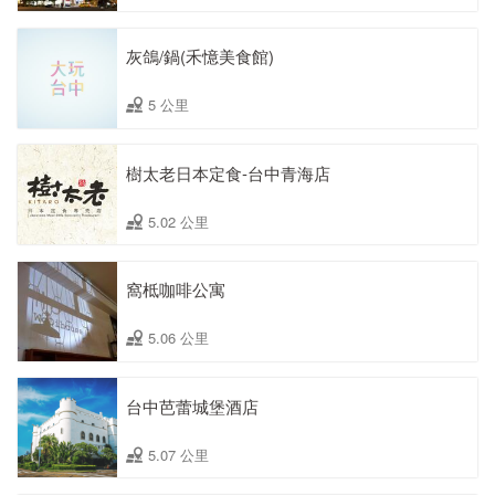
灰鴿/鍋(禾憶美食館)
5 公里
樹太老日本定食-台中青海店
5.02 公里
窩柢咖啡公寓
5.06 公里
台中芭蕾城堡酒店
5.07 公里