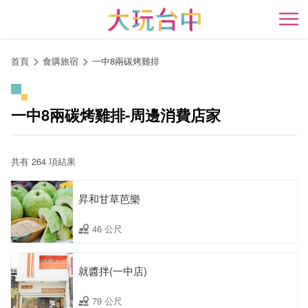
跳
到
開
主
要
首頁
食購旅宿
一中8兩碳烤雞排
內
容
區
一中8兩碳烤雞排-周邊消費店家
塊
共有 264 項結果
昇和甘草芭樂
46 公尺
就醬拌(一中店)
79 公尺