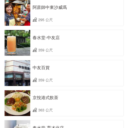
阿蒝師中東沙威瑪
295 公尺
春水堂-中友店
359 公尺
中友百貨
359 公尺
京悅港式飲茶
363 公尺
春水堂-育才北店