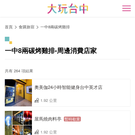
跳
到
開
主
要
首頁
食購旅宿
一中8兩碳烤雞排
內
容
區
一中8兩碳烤雞排-周邊消費店家
塊
共有 264 項結果
奧美伽24小時智能健身台中英才店
1.92 公里
屋馬燒肉料亭
暫時歇業
1.92 公里