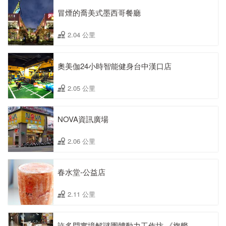
冒煙的喬美式墨西哥餐廳
2.04 公里
奧美伽24小時智能健身台中漢口店
2.05 公里
NOVA資訊廣場
2.06 公里
春水堂-公益店
2.11 公里
許多門實境解謎團體動力工作坊 《旗艦