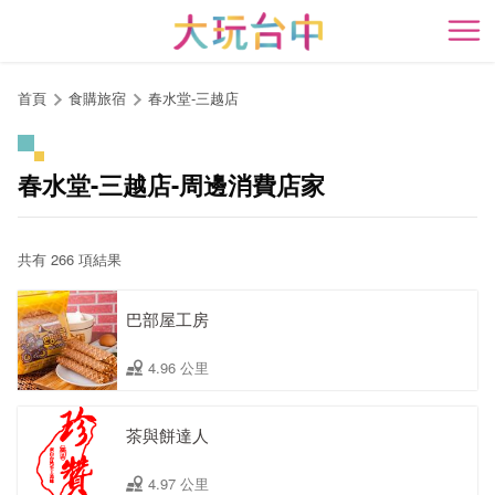
跳
到
開
主
要
首頁
食購旅宿
春水堂-三越店
內
容
區
春水堂-三越店-周邊消費店家
塊
共有 266 項結果
巴部屋工房
4.96 公里
茶與餅達人
4.97 公里