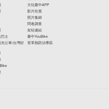
場
大玩臺中APP
運
影片欣賞
照片集錦
問卷調查
運
友站連結
光巴士
臺中YouBike
光公車/台灣好
登革熱防治專區
車
遊
ike
搜