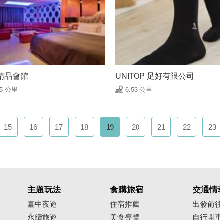
精品會館
UNITOP 足好有限公司
35 公里
6.53 公里
15
16
17
18
19
20
21
22
23
主題玩法
食購旅宿
交通情
臺中夜遊
住宿推薦
出發前
永續旅遊
美食導覽
自行開