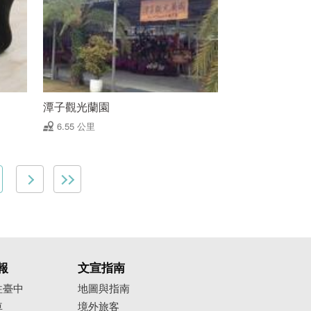
潭子觀光蘭園
6.55 公里
報
文宣指南
往臺中
地圖與指南
車
境外旅客