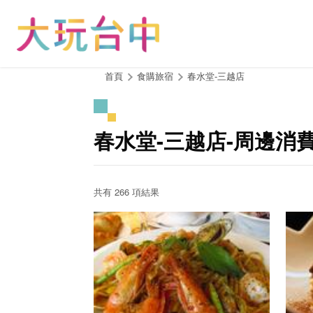
跳
到
主
要
內
:::
首頁
食購旅宿
春水堂-三越店
容
區
塊
春水堂-三越店-周邊消
共有 266 項結果