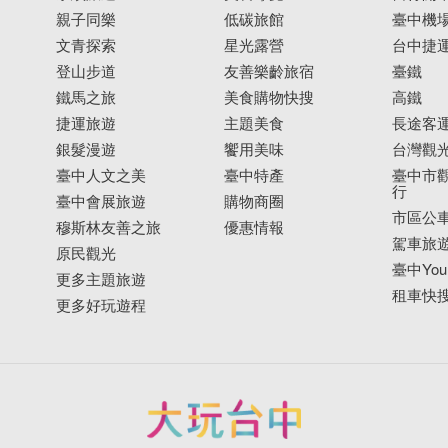
親子同樂
低碳旅館
臺中機
文青探索
星光露營
台中捷
登山步道
友善樂齡旅宿
臺鐵
鐵馬之旅
美食購物快搜
高鐵
捷運旅遊
主題美食
長途客
銀髮漫遊
饗用美味
台灣觀
臺中人文之美
臺中特產
臺中市觀
行
臺中會展旅遊
購物商圈
市區公
穆斯林友善之旅
優惠情報
駕車旅
原民觀光
臺中YouB
更多主題旅遊
租車快
更多好玩遊程