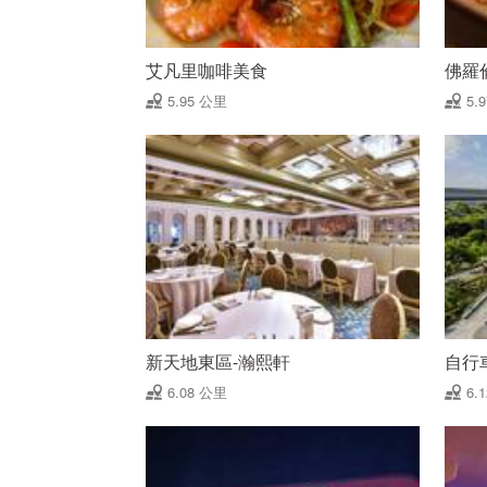
艾凡里咖啡美食
佛羅
5.95 公里
5.
新天地東區-瀚熙軒
自行
6.08 公里
6.