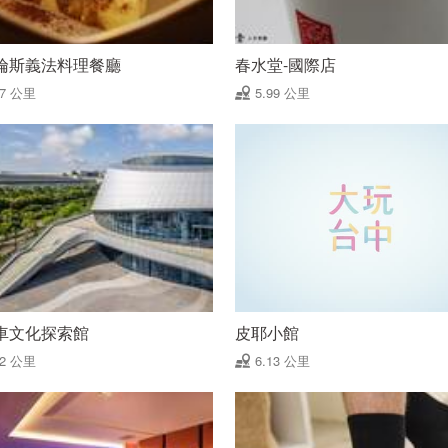
倫斯義法料理餐廳
春水堂-國際店
97 公里
5.99 公里
車文化探索館
皮耶小館
12 公里
6.13 公里