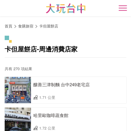
跳
到
開
主
要
首頁
食購旅宿
卡但屋餅店
內
容
區
卡但屋餅店-周邊消費店家
塊
共有 270 項結果
釀善三津制麵 台中249老宅店
1.71 公里
哈里歐咖啡蔬食館
1.72 公里