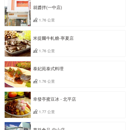
就醬拌(一中店)
1.76 公里
米提爾牛軋糖-寧夏店
1.76 公里
泰妃苑泰式料理
1.76 公里
幸發亭蜜豆冰 - 北平店
1.77 公里
萬益食品-中山店